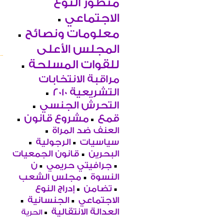
منظور النوع
الاجتماعي
معلومات ونصائح
المجلس الأعلى
للقوات المسلحة
مراقبة الانتخابات
التشريعية 2010
التحرش الجنسي
قمع
مشروع قانون
العنف ضد المراة
سياسيات
الرجولية
البحرين
قانون الجمعيات
جرافيتي حريمي
ن
النسوة
مجلس الشعب
تضامن
إدراج النوع
الاجتماعي
الجنسانية
العدالة الانتقالية
الحرية