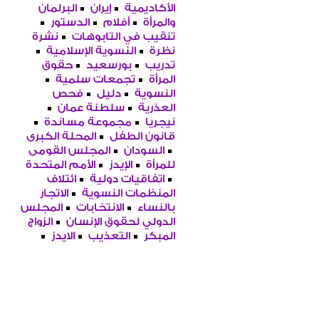
الأكاديمية
إيران
البرلمان
والمرأة
أفلام
الدستور
تنقيب في التابوهات
نشرة
نظرة
النسوية الإسلامية
تدريب
بورسعيد
حقوق
المرأة
تجمعات سلمية
النسوية
دليل
فحص
العذرية
سلطنة عمان
نيجريا
مجموعة مساندة
قانون الطفل
المحلة الكبرى
السودان
المجلس القومى
للمرأة
الإيدز
الأمم المتحدة
اتفاقيات دولية
ائتلاف
المنظمات النسوية
الاتجار
بالنساء
الانتخابات
المجلس
الدولي لحقوق الإنسان
الزواج
المبكر
التعذيب
الايدز