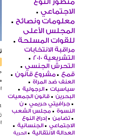
منظور النوع
الاجتماعي
معلومات ونصائح
المجلس الأعلى
للقوات المسلحة
مراقبة الانتخابات
ت
التشريعية 2010
التحرش الجنسي
ص
قمع
مشروع قانون
العنف ضد المراة
ا
سياسيات
الرجولية
البحرين
قانون الجمعيات
جرافيتي حريمي
ن
النسوة
مجلس الشعب
تضامن
إدراج النوع
ال
الاجتماعي
الجنسانية
العدالة الانتقالية
الحرية