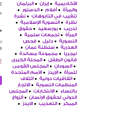
الأكاديمية
إيران
البرلمان
والمرأة
أفلام
الدستور
ع
تنقيب في التابوهات
نشرة
نظرة
النسوية الإسلامية
م
تدريب
بورسعيد
حقوق
المرأة
تجمعات سلمية
را
النسوية
دليل
فحص
16
العذرية
سلطنة عمان
نيجريا
مجموعة مساندة
قانون الطفل
المحلة الكبرى
السودان
المجلس القومى
للمرأة
الإيدز
الأمم المتحدة
اتفاقيات دولية
ائتلاف
المنظمات النسوية
الاتجار
بالنساء
الانتخابات
المجلس
الدولي لحقوق الإنسان
الزواج
المبكر
التعذيب
الايدز