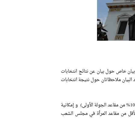
بيان خاص حول بيان عن نتائج انتخابات
) في الجولة الأولى للانتخابات التشريعية 2010 وقد رصد البيان ملاحظاتان حول نتيجة انتخابات
1. الملاحظة الأولى : فوز الحزب الوطني بعدد 46 مقعد في الجولة الأولى (100% من مقاعد الجولة الأولى) و إمكانية
جولة الإعادة ليحتل الحزب الوطني نسبة 98% على الأقل من مقاعد المرأة في مجلس الشعب