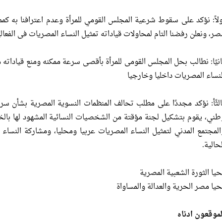
ولاً: نؤكد على سقوط شرعية المجلس القومي للمرأة وعدم اعترافنا به كم
صر، ونعلن رفضنا التام لمحاولات قياداته تمثيل النساء المصريات فى الفعالي
انيًا: نطالب بحل المجلس القومى للمرأة بأقصى سرعة ممكنه ومنع قيادات
لنساء المصريات داخليا وخارجيا
الثًأ: نؤكد مجددًا على مطلب تحالف المنظمات النسوية المصرية بشأن 
طني، يقوم بتشكيل لجنة مؤقتة من الشخصيات النسائية المشهود لها بالخب
المجتمع المدني لتمثيل النساء المصريات عربيا ومحليا، ومشاركة النساء
حالية.
حيا الثورة الشعبية المصرية
حيا مصر الحرية والعدالة والمساواة
لموقعون ادناه