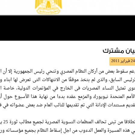
يان مشترك
24 فبراير 2011
غم سقوط بعض من أركان النظام المصري وتنحي رئيس الجمهورية إلا أن الم
لرئيس السابق، والذى لم بتخذ موقفًا من الانتهاكات التى تعرض لها ابناء 
نوى تمثيل النساء المصريات فى الخارج في المؤتمرات الدولية، خاصة ال
الأمم المتحدة نيويورك والمزمع عقده بدءا من نهاية هذا الأسبوع حول أو
قديم مستندات الإدانة التي تم تقديمها للنائب العام ضد بعض عضواته في قض
ي هذه المسيرة والعمل الدءوب من اجل إسقاط النظام بجميع مؤسساته ورموز