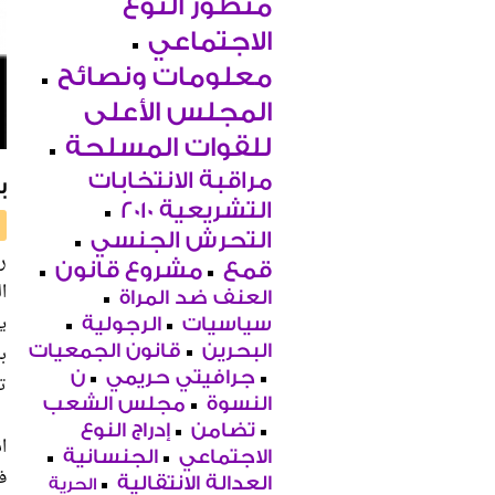
منظور النوع
الاجتماعي
معلومات ونصائح
المجلس الأعلى
للقوات المسلحة
مراقبة الانتخابات
ب
التشريعية 2010
التحرش الجنسي
ر
قمع
مشروع قانون
ا
العنف ضد المراة
ي
سياسيات
الرجولية
ب
البحرين
قانون الجمعيات
جرافيتي حريمي
ن
ت
النسوة
مجلس الشعب
تضامن
إدراج النوع
الاجتماعي
الجنسانية
ف
العدالة الانتقالية
الحرية