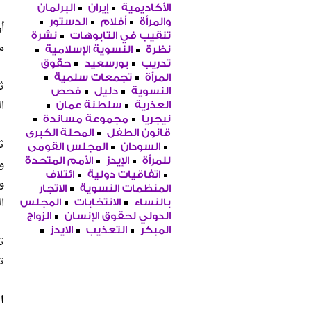
الأكاديمية
إيران
البرلمان
والمرأة
أفلام
الدستور
أ
تنقيب في التابوهات
نشرة
م
نظرة
النسوية الإسلامية
تدريب
بورسعيد
حقوق
المرأة
تجمعات سلمية
ث
النسوية
دليل
فحص
ا
العذرية
سلطنة عمان
نيجريا
مجموعة مساندة
قانون الطفل
المحلة الكبرى
ث
السودان
المجلس القومى
و
للمرأة
الإيدز
الأمم المتحدة
اتفاقيات دولية
ائتلاف
و
المنظمات النسوية
الاتجار
ال
بالنساء
الانتخابات
المجلس
الدولي لحقوق الإنسان
الزواج
المبكر
التعذيب
الايدز
ت
ت
ا