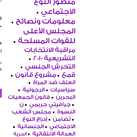
ا
منظور النوع
الاجتماعي
و
معلومات ونصائح
ح
المجلس الأعلى
للقوات المسلحة
ه
مراقبة الانتخابات
ا
التشريعية 2010
را
التحرش الجنسي
46
قمع
مشروع قانون
العنف ضد المراة
سياسيات
الرجولية
البحرين
قانون الجمعيات
جرافيتي حريمي
ن
النسوة
مجلس الشعب
تضامن
إدراج النوع
الاجتماعي
الجنسانية
العدالة الانتقالية
الحرية