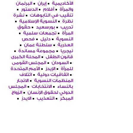
الأكاديمية
إيران
البرلمان
والمرأة
أفلام
الدستور
تنقيب في التابوهات
نشرة
نظرة
النسوية الإسلامية
تدريب
بورسعيد
حقوق
المرأة
تجمعات سلمية
النسوية
دليل
فحص
العذرية
سلطنة عمان
نيجريا
مجموعة مساندة
قانون الطفل
المحلة الكبرى
السودان
المجلس القومى
للمرأة
الإيدز
الأمم المتحدة
اتفاقيات دولية
ائتلاف
المنظمات النسوية
الاتجار
بالنساء
الانتخابات
المجلس
الدولي لحقوق الإنسان
الزواج
المبكر
التعذيب
الايدز