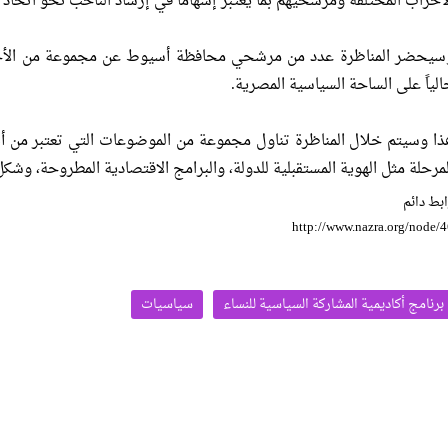
لأحزاب المختلفة ومرشحيهم بما يعتبر إسهاما في إرشاد الناخب نحو اتخا
سيحضر المناظرة عدد من مرشحي محافظة أسيوط عن مجموعة من الأحزا
الياً على الساحة السياسية المصرية.
ذا وسيتم خلال المناظرة تناول مجموعة من الموضوعات التي تعتبر من أه
لمرحلة مثل الهوية المستقبلية للدولة، والبرامج الاقتصادية المطروحة، وشك
بط دائم
http://www.nazra.org/node/
برنامج أكاديمية المشاركة السياسية للنساء
سياسيات