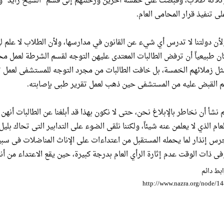
ثلاثة طلاب، وقبضت على خمسة آخرين ورحلتهم إلى قسم "الشيخ زايد" وا
لى تنفيذ قرار المحامى العام.
لأن دولتنا لا تدرس أي شيء عن القانون في مدارسها، ولأن الطلاب لا علم لهم
ان طبيعياً أن ترفض الطالبات المعتدى عليهن التوجه لقسم الشرطة لعمل 
ثل زملائهم الخمسة، بل خافت الطالبات من مجرد التوجه للمستشفى لعمل تقاري
م القبض عليه من المستشفى حين ذهب لعمل تقرير طبى بإصابته.
م نشأ أن نخاطر بالإبلاغ نحن، حتى لا نكون بهذا قد أبلغنا عن الطالبات أنه
لعام الذي لا يعلمن عنه شيئاً، ولكننا نلقى الضوء على التدابير التى تحاك 
رس إنذار لما يحمله المستقبل من اعتداءات على الإناث المناضلات فى سب
فى ذات الوقت عدم إثارة الرأي العام بدرجة كبيرة، حين يقع الاعتداء من أن
بط دائم
http://www.nazra.org/node/1