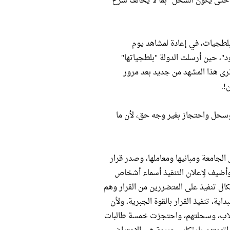
مة حتى يكون السحل "بما لا يخالف شرع
لطجيات، في إعادة لمشاهد يوم
لأربعاء الأسود"، حين أرسلت الدولة "بلطجياتها"
نرى هذا المشهد من جديد بعد مرور
!.
وسحل واحتجاز بغير وجه حق، لأن ما
الجامعة ومبانيها ومعاملها، وصدر قرار
 وأضيف لإعلان التنفيذ أسماء أشخاص
ال تنفيذ على المتضررين من القرار وهم
ة، تنفيذ القرار بالقوة الجبرية، ولأن
طلاب، وسحلتهم، واحتجزت خمسة طالبات