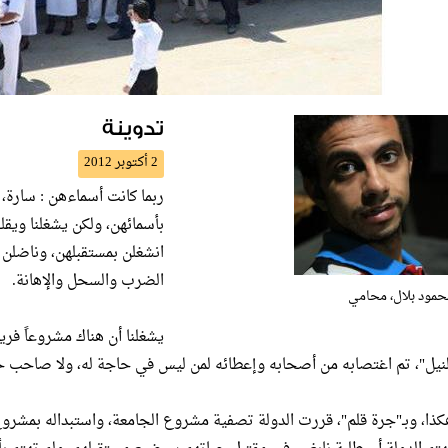
تدوينة
2 أكتوبر 2012
ربما كانت أسماءهن : سارة، 
بأسمائهن، ولكن يشغلنا ويقل
انشغلن بمستقبلهن، وناضلن
الضرب والسحل والإهانة.
حمود بلال، محامي
يشغلنا أن هناك مشروعاً فري
لنيل"، تم اغتصابه من أصحابه وإعطائه لمن ليس في حاجة له، ولا صاحب ح
كذا، وبـ"جرة قلم"، قررت الدولة تصفية مشروع الجامعة، واستبداله بمشر