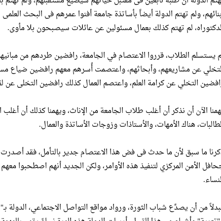
هتم الدولة أن طلبة نابغين فى مقتبل حياتهم سيضيع مستقبلهم، ولم تهتم ب
بنائهم، ولم تهتم الدولة أيضاً بأساتذة جامعة أفنوا عمرهم فى البحث الع
لدكتوراه، لم تهتم كذلك بعمال مسئولين عن عائلات سيصبحون بلا مأوى.
م يستسلم الطلاب، قرروا الاعتصام في الجامعة، رافضين طردهم من مبانيه
لتخلي عن مشاريعهم، وأبحاثهم، واعتصمت أُسرهم معهم رافضين ضياع مستق
افضين التخلي عن كرامة العلم، واعتصم العمال كذلك رافضين التخلى عن لق
همنا الآن أن نذكر أن أغلب طلاب الجامعة من الإناث، ويهمنا كذلك أن أغلب 
لطالبات، هناك الأمهات، والأستاذات وزوجات الأساتذة والعمال.
كرنا ما سبق لأن ما حدث فى فض هذا الاعتصام جدير بالتأمل، فقد أصدرت ال
حافل الأمن المركزي لتنفيذ هذه الأوامر، ولكن الجديد أنهم اصطحبوا معه
لنساء.
بدلاً من أن يصدِّع شباب الثورة، ورواد مواقع التواصل الاجتماعي، الدول