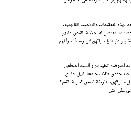
تهمتهم بارتكاب جريمة هى الاعتراض
 بهذه التعقيدات والألاعيب القانونية،
محضر بما تعرضن له، خشية القبض عليهن
ر طبية بإصاباتهن لأن زميلاً آخراً لهم
ن قد اعترضن تنفيذ قرار السيد المحامى
بليل ضد حقوق طلاب جامعة النيل، وندق
يل حقوقهن، بطريقة تضمن "حرية القمع"
ثى على أنثى.