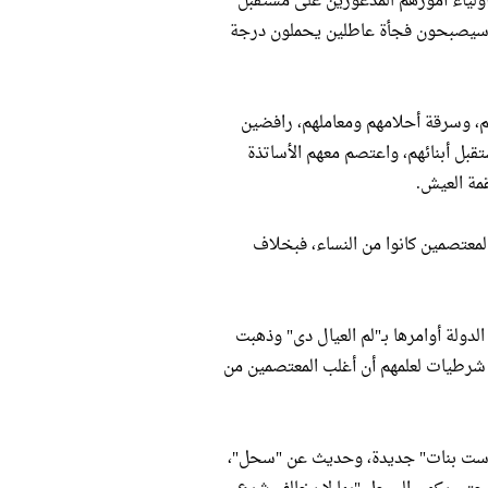
أولياء أمورهم المذعورين على مستقبل
لمى سيصبحون فجأة عاطلين يحملون درجة
م، وسرقة أحلامهم ومعاملهم، رافضين
بل أبنائهم، واعتصم معهم الأساتذة
مة العيش.
المعتصمين كانوا من النساء، فبخلاف
دولة أوامرها بـ"لم العيال دى" وذهبت
م شرطيات لعلمهم أن أغلب المعتصمين من
ة بـ"ست بنات" جديدة، وحديث عن "سحل"،