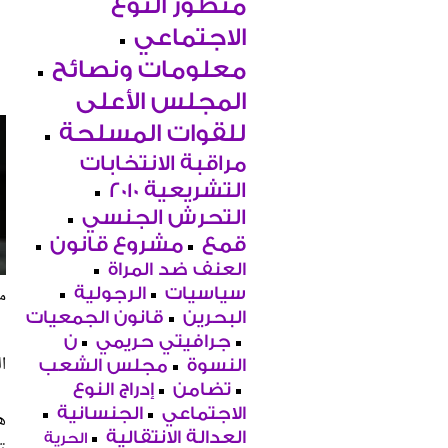
منظور النوع
الاجتماعي
معلومات ونصائح
المجلس الأعلى
للقوات المسلحة
مراقبة الانتخابات
التشريعية 2010
التحرش الجنسي
قمع
مشروع قانون
العنف ضد المراة
سياسيات
الرجولية
م
البحرين
قانون الجمعيات
جرافيتي حريمي
ن
ا
النسوة
مجلس الشعب
تضامن
إدراج النوع
الاجتماعي
الجنسانية
ه
العدالة الانتقالية
الحرية