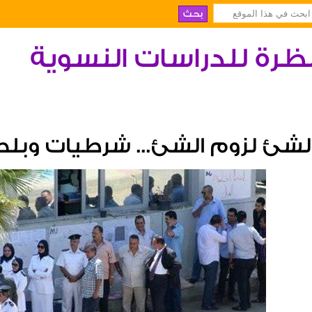
ظرة للدراسات النسوية
لشئ لزوم الشئ... شرطيات وبل