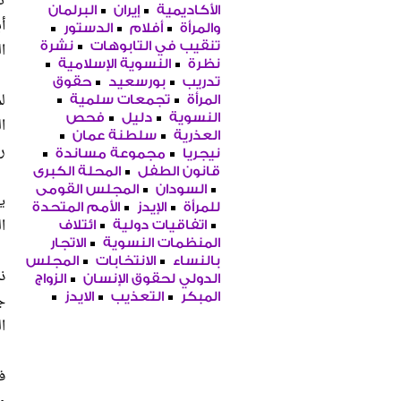
ت
الأكاديمية
إيران
البرلمان
أ
والمرأة
أفلام
الدستور
ا
تنقيب في التابوهات
نشرة
نظرة
النسوية الإسلامية
تدريب
بورسعيد
حقوق
ل
المرأة
تجمعات سلمية
النسوية
دليل
فحص
ا
العذرية
سلطنة عمان
ر
نيجريا
مجموعة مساندة
قانون الطفل
المحلة الكبرى
السودان
المجلس القومى
ي
للمرأة
الإيدز
الأمم المتحدة
ا
اتفاقيات دولية
ائتلاف
المنظمات النسوية
الاتجار
بالنساء
الانتخابات
المجلس
ذ
الدولي لحقوق الإنسان
الزواج
ج
المبكر
التعذيب
الايدز
ا
ف