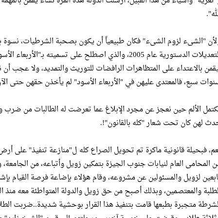
"تعرية" وأشياء من هذا القبيل، أرسلت الدولة هذه المرة نساءً يقمن بالمه
له".
لأن "الشىء لزوم الشىء" فكان طبيعياً أن يكون بصحبة الشرطيات، نسوة ب
التعديلات الدستورية عام 2005، والذي اصطلح على تسميته بـ"ا
يقمن بالاعتداء على المتظاهرات الرافضات للتوريث والتمديد، ولا عجب أن 
نوات سبع، فالمعتدى عليهن في "الأربعاء الأسود" لم يأخذن حقهن حتى الآن
كتمل الألم حين نعجز عن مجرد الإبلاغ عما تعرضت له الطالبات من ضرب 
دث لهن كان تحت شعار "كله بالقانون"!.
عم، فبحيلة قانونية ماكرة تم تحويل الصراع كله ل"منازعة تنفيذ" على أرض 
ن المحامى العام لنيابات جنوب الجيزة بتمكين زويل وأتباعه، من الجامعة،
ابعين لزويل والمسئولين عن مشروعه، وقام هؤلاء بإضاعة فرصة القيام بإشك
لطلبة والمعتصمين، وبذلك أصبح من حق زويل والدولة المتواطئة معه منذ البداي
لشرطة متجبرة بطبعها قامت بتنفيذ هذا القرار بوحشية شديدة..ضربت ال