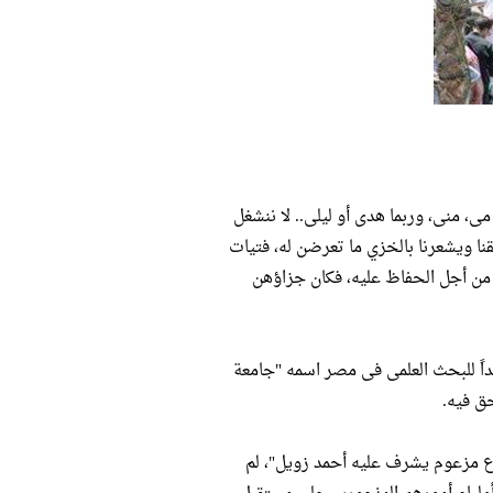
مى، منى، وربما هدى أو ليلى.. لا ننشغل
قنا ويشعرنا بالخزي ما تعرضن له، فتيات
 من أجل الحفاظ عليه، فكان جزاؤهن
داً للبحث العلمى فى مصر اسمه "جامعة
ق فيه.
وع مزعوم يشرف عليه أحمد زويل"، لم