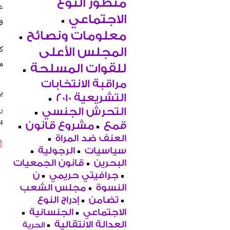
منظور النوع
ع
الاجتماعي
و
معلومات ونصائح
ك
المجلس الأعلى
م
للقوات المسلحة
مراقبة الانتخابات
ي
التشريعية 2010
را
التحرش الجنسي
04
قمع
مشروع قانون
العنف ضد المراة
سياسيات
الرجولية
البحرين
قانون الجمعيات
جرافيتي حريمي
ن
النسوة
مجلس الشعب
تضامن
إدراج النوع
الاجتماعي
الجنسانية
العدالة الانتقالية
الحرية