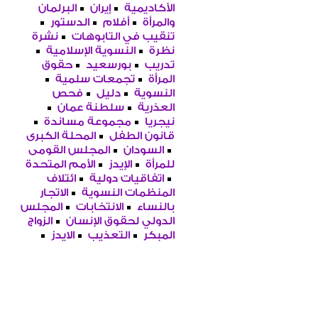
الأكاديمية
إيران
البرلمان
والمرأة
أفلام
الدستور
تنقيب في التابوهات
نشرة
نظرة
النسوية الإسلامية
تدريب
بورسعيد
حقوق
المرأة
تجمعات سلمية
النسوية
دليل
فحص
العذرية
سلطنة عمان
نيجريا
مجموعة مساندة
قانون الطفل
المحلة الكبرى
السودان
المجلس القومى
للمرأة
الإيدز
الأمم المتحدة
اتفاقيات دولية
ائتلاف
المنظمات النسوية
الاتجار
بالنساء
الانتخابات
المجلس
الدولي لحقوق الإنسان
الزواج
المبكر
التعذيب
الايدز