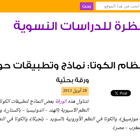
ظرة للدراسات النسوية
ظام الكوتا: نماذج وتطبيقات حو
ورقة بحثية
28 أبريل 2013
تتناول هذه
الورقة
بعض النماذج لتطبيقات الكوتا 
النظم الآسيوية (الهند – اندونيسيا – باكستان)، و
 موزمبيق)، والكوتا في النظم الأوروبية (السويد – بلجيكا)، والكوتا في الن
لمغرب – مصر).