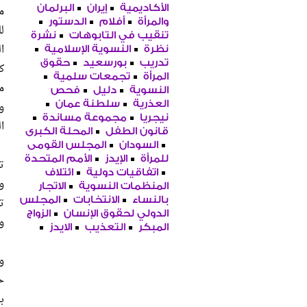
الأكاديمية
إيران
البرلمان
والمرأة
أفلام
الدستور
ل
تنقيب في التابوهات
نشرة
نظرة
النسوية الإسلامية
تدريب
بورسعيد
حقوق
ك
المرأة
تجمعات سلمية
النسوية
دليل
فحص
و
العذرية
سلطنة عمان
نيجريا
مجموعة مساندة
ا
قانون الطفل
المحلة الكبرى
السودان
المجلس القومى
للمرأة
الإيدز
الأمم المتحدة
ت
اتفاقيات دولية
ائتلاف
و
المنظمات النسوية
الاتجار
ت
بالنساء
الانتخابات
المجلس
الدولي لحقوق الإنسان
الزواج
و
المبكر
التعذيب
الايدز
و
ح
ب