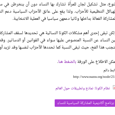
لنوع، مثل تشكيل لجان للمرأة تشارك بها النساء دون أن ينخرطن في سا
لهياكل التنظيمية للأحزاب. ولذا يقع على عاتق الأحزاب السياسية دعم ا
لمشاركة الفعالة بداخلها وثانيا دعمهن سياسيا في العملية الانتخابية.
لكن تبقى إحدى أهم مشكلات الكوتا النسائية هي تحديدها لسقف المشاركة الن
ين النساء عن النسبة المنصوص عليها سواء في القوانين أو الدساتير. وقد
تجنب هذا الفخ، حيث تبقى النسبة كما تحددها الأحزاب لنفسها وقد تزيد أو ت
مكن الاطلاع على الورقة
بالضغط هنا
.
بط دائم
http://www.nazra.org/node/2
نظام الكوتا: نماذج وتطبيقات حول العالم
برنامج أكاديمية المشاركة السياسية للنساء