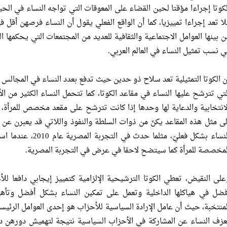
لكوتا إجراءا مؤقتا لحين القضاء على المعوقات التي تواجه النساء في الح
لا تعد إجراءا تمييزيا، كما أن الواقع الفعلي يقول أن النساء فرصهن أقل
ن بينها العوامل الاجتماعية والثقافية للعديد من المجتمعات التي يحكمها ا
ي نسب تمثيل النساء في العالم العربي.
ن الكوتا التمثيلية تعد سلاح ذو حدين حيث تدفع بعدد النساء في المجالس 
لتي تترشح عليها النساء في مقاعد الكوتا، كما تتحمل النساء الكثير من الأ
لانتخابية والدعاية لها وحدها إذا كانت تترشح على مقعد مخصص للمرأة، 
لى مثل هذه المقاعد يكنّ من ذوات السلطة والنفوذ واللاتي قد يعبرن ع
النساء بشكل فعليّ، مث
لمخصصة للمرأة كما سيتضح لاحقا في عرض في التجربة المصرية.
على النقيض، تعطي الكوتا الترشيحية الإلزامية كتمييز إيجابي دافعا للأ
فضل في هياكلها الداخلية وتعمل على تمكين النساء بشكل أفضل وتأهيل
لمنتخبة، حيث أن عامل الإرادة السياسية للأحزاب هو إحدى العوامل الرئيسي
عزف النساء عن المشاركة في الأحزاب السياسية نتيجة لتهميش دورهن 