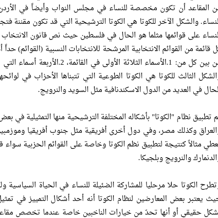
لنساء. والشكل الآخر للكوتا هي الكوتا الترشيحية التي قد تكون مقننة ف
ل قائمة من القوائم الانتخابية المرشحة للانتخابات النسبية (القوائم) حداً أ
الشكل الثالث للكوتا هي الكوتا الطوعية التي تتبناها الأحزاب في لوائ
لحال في العديد من الدول الاسكندنافية مثل السويد والنرويج.
م تطبيق نظام "الكوتا" بأشكاله المختلفة الترشيحية منها التمثيلية في بعض
العراق وكذلك مصر، وفي دول أخرى أفريقية مثل جنوب أفريقيا وموزمبيق و
عطي مثالاً كنتيجة لتطبيق نظم الكوتا وخاصة على القوائم الحزبية سواء قان
الدنمارك والنرويج وبلجيكا.
تطرح الكوتا حلا مرحليا للمشاركة الضئيلة للنساء في الحياة السياسية ول
يث يعتبر بعض المعارضين لنظام الكوتا أنه أحد أشكال التمييز في تمثيل ا
شكل حقيقي أو أنها تحدّ من خيارات الناخبين خاصة عندما تخصص مقاعد 