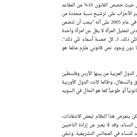
من المقاعد أن تكون مخصصة للنساء في مجلس النواب وأيضاً في الأردن حيث خصص القانون 10% من المقاعد
تجبر الأحزاب على ترشيح نسبة محددة من
النساء على قوائمها مثلما هو الحال في فلسطين حيث نص قانون الانتخاب في عام 2005 على أنه "يجب أن تتضمن
دنى لتمثيل المرأة لا يقل عن امرأة واحدة
من بين كل من: 1.الأسماء الثلاثة الأولى في القائمة، 2.الأربعة أسماء التي تلي ذلك، 3. كل خمسة أسماء تلي ذلك".
حها دون وجود نص قانوني ملزم مثلما هو
 الدول العربية من بينها الأردن وفلسطين
السنغال، وطالما كانت الدول الأوربية
ونياً أو طوعياً كما هو الحال في السويد
كن يتعرض هذا النظام لبعض الانتقادات،
لنساء، وقد لا يعبر عن إرادة الناخبين
للنساء في المجالس التشريعية. وتبقى