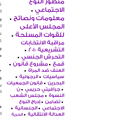
منظور النوع
ت
الاجتماعي
ا
معلومات ونصائح
و
ا
المجلس الأعلى
ن
للقوات المسلحة
مراقبة الانتخابات
و
التشريعية 2010
م
التحرش الجنسي
قمع
مشروع قانون
ج
العنف ضد المراة
و
سياسيات
الرجولية
البحرين
قانون الجمعيات
ي
جرافيتي حريمي
ن
ال
النسوة
مجلس الشعب
تضامن
إدراج النوع
ه
الاجتماعي
الجنسانية
العدالة الانتقالية
الحرية