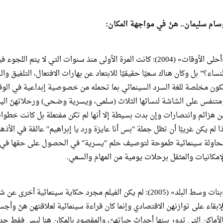
سام سليمان.. هنّ في مواجهة المكان:
«أحلى الأوقات» (2004): كانت المرة الأولى منذ سنوات التي لا يتم 
لنساء؟" بل وكان هناك سعيًا حقيقيًا للابتعاد عن بهارات الافتعال، التلفيق 
كون مخلصة للغة السرد السينمائي بما تحمله من خصوصية إبداعية في ال
متنفس على الشاشة لنسائها الثلاث (سلمى، ويسرية وضحى) ورحلاتهنّ اليو
ن هزائم وانتصارات وإن بدت بسيطة إلا أنها لم تكن مفتعلة بل كانت خطوا
ذا لم يكن غريبًا أن تظل جملة "بس أنا عايزة ورد يا إبراهيم" عالقة في الأذ
حاولة سينمائية طموحة لتوصيف حلم "يسرية" في الحصول على حقها في 
لإمكانيات والمثقل برحلات يومية من المهام والسعي.
«بنات وسط البلد» (2005): لم يكن الفيلم مجرد حكاية سينمائي
لإبقاء على توازنهن الاقتصادي وإنما كان قراءة سينمائية لعلاقتهن هنّ وأج
الأماكن التي تدور بينها أحداث حياتهنّ، والمقصود بالمكان هنا ليس فقط حدو