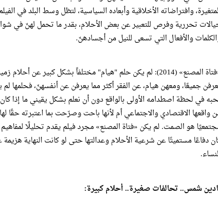
لمتغيرة، وافتراضاته الأخلاقية وأبعاده السياسية، لتظل وسط البلد في الفيلم
يالات تحررية وفرص للتعبير عن بعض الأحلام، بقدر ما تحمل لهنّ في شوا
الكلمات والأفعال التي تسعى للنيل من أجسادهنّ.
«فتاة المصنع» (2014): لم يكن حلم "هيام" مختلفاً بشكل كبير عن أح
عرفن جميعًا، ومعهن هيام، عن الفقر أكثر مما يعرفن عن أنفسهنّ، فحلمها 
حبه في لحظة اصطدامه الأولى بالواقع دون أن نعلم بشكل يقيني ما إذا كا
ن واقعها الاقتصادي والاجتماعي أم لأنها باحت وصرّحت بما اعتبرته حقًا لها 
جتمعيًا هو الصمت. لم يكن «فتاة المصنع» مجرد فيلم يقدم تحليلًا لمفاهيم ال
ان دفاعًا مستميتًا عن شرعية الأحلام وعدالتها حتى لو كانت النهاية هزيمة 
لنساء.
ادين شمس.. تحالفات صغيرة.. أحلام كبيرة: