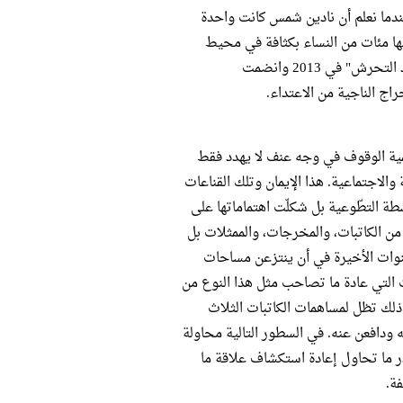
 خاصة عندما نعلم أن نادين شمس كانت واحدة
ا مئات من النساء بكثافة في محيط
ميدان التحرير على مدار العامين الماضيين، حيث تطوعت نادين مع "قوة ضد التحرش" في 2013 وانضمت
اج الناجية من الاعتداء.
بأهمية الوقوف في وجه عنف لا يهدد فقط
لاجتماعية. هذا الإيمان وتلك القناعات
شطة التطّوعية بل شكلّت اهتماماتها على
من الكاتبات، والمخرجات، والممثلات بل
سنوات الأخيرة في أن ينتزعن مساحات
التي عادة ما تصاحب مثل هذا النوع من
 ذلك تظل لمساهمات الكاتبات الثلاث
ودافعن عنه. في السطور التالية محاولة
ر ما تحاول إعادة استكشاف علاقة ما
ة.