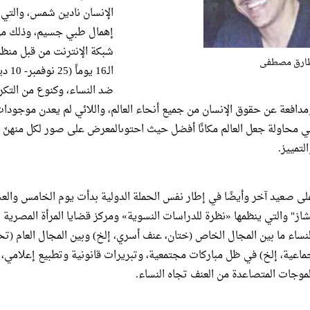
إهمال طبي جسيم، وذلك م
شبكة الإنترنت من قبل منظم
ارق مصطفى
الـ6
مدافعة عن حقوق الإنسان من جميع أنحاء العالم، واللائي لم يعدن موجودات 
ي محاولة جعل العالم مكانًا أفضل حيث احتوىالمعرض على صور لكل منهنّ
لتمييز.
لى صعيد آخر وأيضًا في إطار نفس الحملة الدولية بدأت يوم الخامس والعش
شاز" والتي ينظمها «نظرة للدراسات النسوية» ومركز قضايا المرأة المصرية 
لنساء ما بين المجال الخاص (ختان، عنف أسري، إلخ) وبين المجال العام (
ماعية، إلخ) في ظل مباركات مجتمعية، وتبريرات قانونية وتطبيع إعلامي،
لموجات المتصاعدة من العنف تجاه النساء.