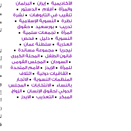
الأكاديمية
إيران
البرلمان
والمرأة
أفلام
الدستور
م
تنقيب في التابوهات
نشرة
نظرة
النسوية الإسلامية
تدريب
بورسعيد
حقوق
ل
المرأة
تجمعات سلمية
النسوية
دليل
فحص
العذرية
سلطنة عمان
ل
نيجريا
مجموعة مساندة
قانون الطفل
المحلة الكبرى
أ
السودان
المجلس القومى
ا
للمرأة
الإيدز
الأمم المتحدة
اتفاقيات دولية
ائتلاف
م
المنظمات النسوية
الاتجار
و
بالنساء
الانتخابات
المجلس
إ
الدولي لحقوق الإنسان
الزواج
المبكر
التعذيب
الايدز
ا
(
ل
ق