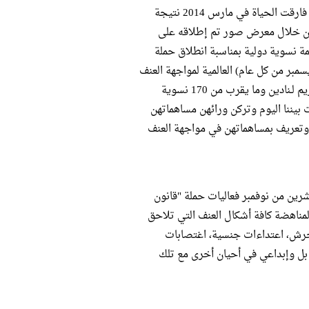
الإنسان نادين شمس، والتي فارقت الحياة في مارس 2014 نتيجة
ن خلال معرض صور تم إطلاقه على
ة نسوية دولية بمناسبة انطلاق حملة
1 يوماً (25 نوفمبر- 10 ديسمبر من كل عام) العالمية لمواجهة العنف
ضد النساء، وكنوع من التكريم لـنادين وما يقرب من 170 نسوية
بيننا اليوم وتركن ورائهن مساهماتهن
 وتعريف بمساهماتهن في مواجهة العنف
رين من نوفمبر فعاليات حملة "قانون
لمناهضة كافة أشكال العنف التي تلاحق
تحرش، اعتداءات جنسية، اغتصابات
 بل وإبداعي في أحيان أخرى مع تلك