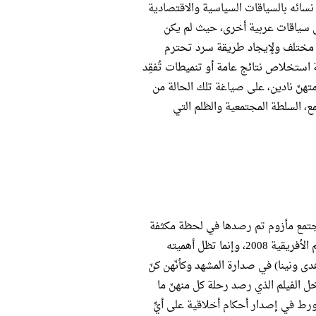
ائه بالسياقات السياسية والاقتصادية
مل سياقات عربية أخرى، حيث لم يكن
 مختلف ولإيجاد طريقة سرد تحترم
استخلاص نتائج عامة أو تنميطات تُفقِد
هنّ نادين، على صياغة تلك الحالة من
ع، السلطة المجتمعية والظلم التي
حولات مجتمع مأزوم تم رصدها في لحظة مكثفة
زمنيًا ودراميًا، حيث تدور أحداث الفيلم في يوم حصول مصر على كأس الأمم الأفريقية 2008، وإنما تظل أهميته
دى ونينا) في صدارة المشهد وكأنّهن كنّ
خل الفيلم الذي رصد رحلة كل منهنّ ما
رط في إصدار أحكام أخلاقية على أيٍّ