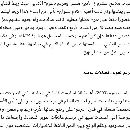
ياته ملامح لمشروع "نادين شمس ومريم ناعوم" الكتابي حيث ربط قضايا نس
لتي يمثلنها وإن كانت أهمية «كلام نسوان» تأتي من اتساع هذا الربط ليش
قصورًا فقط على طرح قضايا محلية. كانت هناك محاولة جدية لتقديم عمل
صوصية قصة كل من النساء الأربع (ناهد، وبتول، ومها ونادين) دون محاولة 
لقصص معناها، وإن كان أهم ما يحسب للمسلسل هو قدرة كاتباته، وفي مقدمت
لتضامن العفوي غير المستهلك بين النساء الأربع في مواجهة منظومة من القم
حاول النيل من اختياراتهنّ.
ريم نعوم.. نضالات يومية:
«واحد صفر» (2009): أهمية الفيلم ليست فقط في تحليله الفني لت
لحقيقية متمثلة في قدرة "مريم" على وضع نسائها الأربع (ريهام، ونيفين، وه
لبوصلة التي اعتمدت عليها في ترسيم علاقات القوى اقتصاديًا واجتماعيًا دا
ين محدودية وظلم الواقع وبين الثمن الباهظ للاختيارات الشخصية دون التو