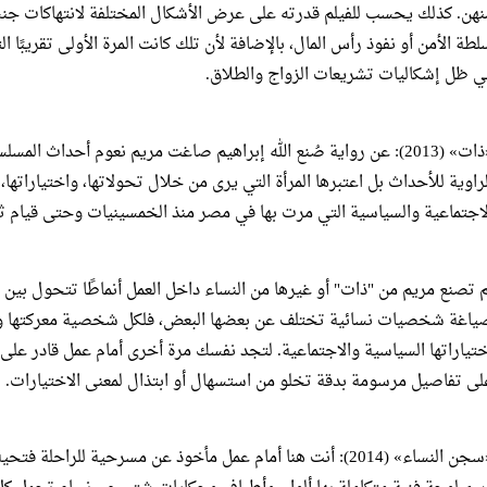
نهن. كذلك يحسب للفيلم قدرته على عرض الأشكال المختلفة لانتهاكات جنس
لطة الأمن أو نفوذ رأس المال، بالإضافة لأن تلك كانت المرة الأولى تقريبًا
ي ظل إشكاليات تشريعات الزواج والطلاق.
«ذات» (2013): عن رواية صُنع الله إبراهيم صاغت مريم نعوم أحداث ا
لراوية للأحداث بل اعتبرها المرأة التي يرى من خلال تحولاتها، واختياراتها،
لاجتماعية والسياسية التي مرت بها في مصر منذ الخمسينيات وحتى قيام ثورة 
م تصنع مريم من "ذات" أو غيرها من النساء داخل العمل أنماطًا تتحول ب
ياغة شخصيات نسائية تختلف عن بعضها البعض، فلكل شخصية معركتها و
ختياراتها السياسية والاجتماعية. لتجد نفسك مرة أخرى أمام عمل قادر عل
لى تفاصيل مرسومة بدقة تخلو من استسهال أو ابتذال لمعنى الاختيارات.
«سجن النساء» (2014): أنت هنا أمام عمل مأخوذ عن مسرحية للرا