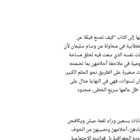
اللجوء فيها إلى كتاب "كيف تصنع فيلمًا عن
والخطابية في محاولة من وسام سليمان لأن
وقت نفسه الذي سعت فيه لخلق مساحة
مية في ملاحقة أحلامهن بما تضمنته
ت صغيرة على الطريق نحو الحلم الكبير.
هان لسنوات، فهي في النهاية مثال على
ظل عالمها سريع الخطى، محدود
ة أخرى عن شابات يسعين وراء لقمة عيش ويكافحن
سادهنّ، أحلامهنّ ونصيبهنّ من الخوف
ده الجغرافية بل قوانينه الاجتماعية