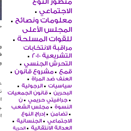
منظور النوع
الاجتماعي
معلومات ونصائح
ط
المجلس الأعلى
للقوات المسلحة
و
مراقبة الانتخابات
ف
التشريعية 2010
وا
التحرش الجنسي
قمع
مشروع قانون
العنف ضد المراة
ع
سياسيات
الرجولية
ن
البحرين
قانون الجمعيات
ا
جرافيتي حريمي
ن
النسوة
مجلس الشعب
ج
تضامن
إدراج النوع
ا
الاجتماعي
الجنسانية
العدالة الانتقالية
الحرية