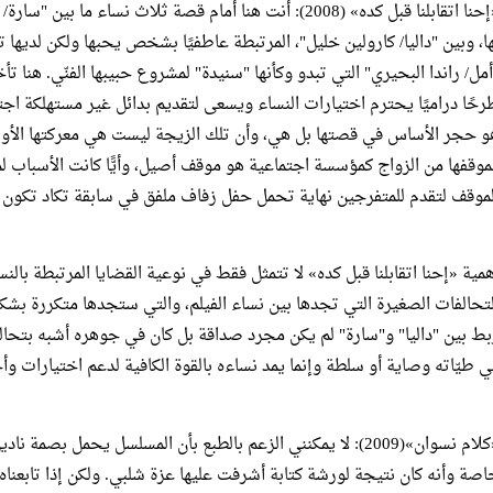
«إحنا اتقابلنا قبل كده» (2008): أنت هنا أمام قصة ثلاث نساء 
ها، وبين "داليا/ كارولين خليل"، المرتبطة عاطفيًا بشخص يحبها ولكن لدي
أمل/ راندا البحيري" التي تبدو وكأنها "سنيدة" لمشروع حبيبها الفنّي. هنا 
رحًا دراميًا يحترم اختيارات النساء ويسعى لتقديم بدائل غير مستهلكة اجت
و حجر الأساس في قصتها بل هي، وأن تلك الزيجة ليست هي معركتها الأولى أو
موقفها من الزواج كمؤسسة اجتماعية هو موقف أصيل، وأيًّا كانت الأسباب 
لموقف لتقدم للمتفرجين نهاية تحمل حفل زفاف ملفق في سابقة تكاد تكون الأ
همية «إحنا اتقابلنا قبل كده» لا تتمثل فقط في نوعية القضايا المرتبطة بالن
لتحالفات الصغيرة التي تجدها بين نساء الفيلم، والتي ستجدها متكررة بشكل
بط بين "داليا" و"سارة" لم يكن مجرد صداقة بل كان في جوهره أشبه بتح
ي طيّاته وصاية أو سلطة وإنما يمد نساءه بالقوة الكافية لدعم اختيارات وأح
«كلام نسوان»(2009): لا يمكنني الزعم بالطبع بأن المسلسل يحمل بص
اصة وأنه كان نتيجة لورشة كتابة أشرفت عليها عزة شلبي. ولكن إذا تابعناه