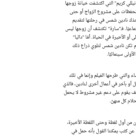
ما بين "سارة/ نيللي كريم" التي اكتشفت خيانة زوجها
ها تحفظات على مشروع الزواج أو حتى
تأخذك نادين شمس في رحلتها لتقديم
ماعيًا. فـ"سارة" تكتشف أن زوجها ليس
 الأخيرة في الحياة. أمّا "داليا"
لم تكن نادين شمس لتلوي ذراع ذلك
ولى سينمائيًا.
ساء والتي طرحها الفيلم وإنما في تلك
 أو بآخر في أعمال أخرى لـنادين، فالذي
الف يقوم على دعم غير مشروط لا يحمل
لام كل منهنّ.
مة نادين من أول لقطة وحتى اللقطة الأخيرة،
 عن كثب يمكننا القول بأنه حمل في