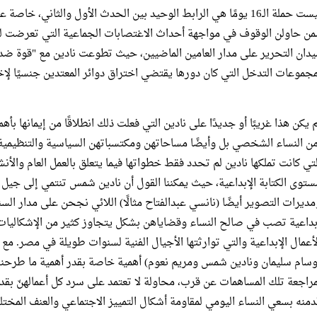
ليست حملة الـ16 يومًا هي الرابط الوحيد بين الحدث الأول والثاني،
من حاولن الوقوف في مواجهة أحداث الاغتصابات الجماعية التي تعرضت له
مجموعات التدخل التي كان دورها يقتضي اختراق دوائر المعتدين جنسيًا لإخر
م يكن هذا غريبًا أو جديدًا على نادين التي فعلت ذلك انطلاقًا من إيمانها 
من النساء الشخصي بل وأيضًا مساحاتهن ومكتسباتهن السياسية والتنظيمية وا
لتي كانت تملكها نادين لم تحدد فقط خطواتها فيما يتعلق بالعمل العام والأن
ستوى الكتابة الإبداعية، حيث يمكننا القول أن نادين شمس تنتمي إلى جيل 
مديرات التصوير أيضًا (نانسي عبدالفتاح مثالًا) اللائي نجحن على مدار ال
بداعية تصب في صالح النساء وقضاياهن بشكل يتجاوز كثير من الإشكاليات 
لأعمال الإبداعية والتي توارثتها الأجيال الفنية لسنوات طويلة في مصر. مع
وسام سليمان ونادين شمس ومريم نعوم) أهمية خاصة بقدر أهمية ما طرحنه 
مراجعة تلك المساهمات عن قرب، محاولة لا تعتمد على سرد كل أعمالهنّ بقد
دمنه بسعي النساء اليومي لمقاومة أشكال التمييز الاجتماعي والعنف المختلف