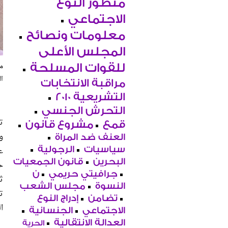
منظور النوع
الاجتماعي
معلومات ونصائح
المجلس الأعلى
م
للقوات المسلحة
ال
مراقبة الانتخابات
التشريعية 2010
التحرش الجنسي
قمع
مشروع قانون
العنف ضد المراة
سياسيات
الرجولية
ع
البحرين
قانون الجمعيات
ح
جرافيتي حريمي
ن
ث
النسوة
مجلس الشعب
ت
تضامن
إدراج النوع
ا
الاجتماعي
الجنسانية
العدالة الانتقالية
الحرية