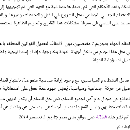
ادحًا. وتعد الأحكام التي تم إصدارها متماشية مع التهم التي تم توجيهها إلى
الاعتداء الجنسي الجماعي، مثل الشروع في القتل والاختطاف وغيرها. وبالط
ساعد على المضي فى معرفة مشكلات هذا القانون وتجريم الظاهرة مجتمعيا
اكتفاء الدولة بتجريم 7 مغتصبين، دون الالتفاف لتعديل القوانين 
ي مثل هذا الجرم من داخل أجهزة الدولة وخارجها، وإقرار إستراتيجية واض
صيل لمسؤولية الدولة.
تعامل النشطاء والسياسيين، مع وجود إرادة سياسية منقوصة، باعتبار قضاي
صيل من حركة اجتماعية وسياسية، يُفشِل جهود عدة تعمل على استقلالية تل
لندافع عن مجال عام آمن لجميع النساء، فمن حق النساء أن يكون لديهن مس
ناقضات خطابهن وليس لقمع واغتصاب أجسادهن ليصبحن هن وقضاياهن أمرًا ثا
 تم نشر هذه
المقالة
على موقع مدى مصر بتاريخ 1 ديسمبر 2014.
بط دائم