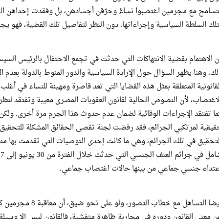
تسامح مع مجرمين اغتصبوا نساءً وحرّقن أجسادهن، بل وفقدت إحداهن القدر
تلك السلطة السياسية وإجراءاتها، دون النظر لتفاصيل تلك القضية، فهو يجس
ن الاهتمام بقضية الانتهاكات التي حدثت في تجمع الاحتفال بالرئيس السي
لك، وهنا يظهر السؤال حول الإرادة السياسية والدور المنوط بالدولة بعدم الا
لقانونية المتعلقة بمثل هذه القضايا التي تعد قاصرة ومهينة للنساء في أغلب ا
لاغتصاب، لأن النصوص الحالية لقانون العقوبات المصرى معيبة وتفتقد لنظرة
ما تفتقد الإجراءات الوقائية لضمان عدم حدوث هذا الجرم مرة أخرى. ولكن 
قيقية لمرتكبي الجرائم، فقد رفضت لجنة تقصى الحقائق المشكلة للتحقيق
لتحقيق في تلك الجرائم، وهي ما كانت إحدى التوصيات التي تقدمت بها 
عتداء جنسي جماعي من بينها حالات اغتصاب جماعي.
أيضا التساهل مع خطاب ا
ن معنى القانون ودوره في محاربة ظاهرة متفشية، فالقانون ليس إلا وسيلة لل