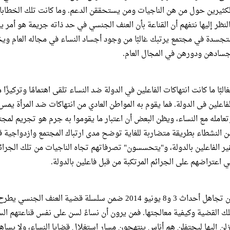
لكثيرين حول من هن الناجيات ومن يستحققن الدعم. وما كانت تلك الخطابات 
النظر إليها نتفهم أن القناعة بأن العنف الجنسي في حد ذاته جريمة هو أمر 
تجسدة في مجتمع يرتبك غالبًا من وجود أجساد النساء في مجاله العام ويخل
جسادهن ودورهن في المجال العام.
غالبًا ما كانت انتهاكات الفاعلين في الدولة ضد النساء تلقى اهتمامًا وتركيزً
لفاعلين فى الدولة. فما يقوم به المواطن العادي من انتهاكات ضد المرأة ي
تعامله مع النساء، ويظن البعض أن اعتبار ما يقوموا به جرم هو تجريم لمجتمع
ن النشطاء بطريقة متضاربة للغاية توضح مدى ارتباك المجتمع وازدواجية ق
ير الفاعلين بالدولة، و"يتحسسون" تصرفاتهم تجاه الناجيات من تلك الجرائ
ي اعتراضهم على الجرائم المرتكبة من قبل فاعلين بالدولة.
إن تجاهل أحداث 3 و8 يونيو 2014 ضمن سلسلة قضية الع
لك القضية وكيفية معالجتها. فمن يرون أن نساءً لسن على نفس قناعتهم 
زلن إليها ليحتفلن هم أناس ينتهجون مسار استغلال قضايا النساء، ولا يسا