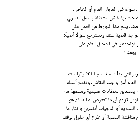
 سواء في المجال العام أو الخاص،
غلات بها، فلكل مشتغلة بالعمل النسوي
ف. ينبع هذا التورط من العمل على
نواجه قضية عنف ونسترجع سؤالًا أصيلًا:
 تواجدهن في المجال العام على
يوميًا؟
تأتى أحداث العنف الجنسي والاغتصابات الجماعية في محيط ميدان التحرير، والتي بدأت منذ عام 2011 وتزايدت
 في المجال العام أمرًا واجب النقاش، وتفتح أسئلة
 أن يتصدين لخطابات تقليدية ومسفهة من
ويل تزعم أن ما تتعرض له النساء هو
نسوية أو الناجيات أنفسهن وإنكار ما
 مناقشة القضية أو طرح أي حلول لوقف