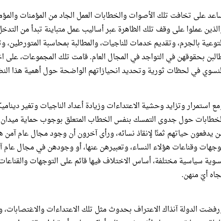
اعد على تخافت تلك الأصوات والخطابات العمل الجاد من المؤمنات والمؤمن
الذين عملوا على وقف تلك الظاهرة عبر أساليب عمل متباينة تبدأ من التدخل ا
لتوعية بالجرم، وتقديم خدمات للناجيات، والمطالبة بمحاسبة المتورطين، و
البن بحقوقهن في التواجد في المجال العام. قامت تلك المجموعات، على اخ
لنسوي في لحظات ثورية وتحديد انحيازاتهم الواضحة حول أهمية هذا النض
مع استمرار وتزايد وحشية الاعتداءات وزيادة أعداد الناجيات وتغير دينام
لخطابات حول جدوى التمسك بنفس الخطاب المتعلق بوجوب حماية ميدان الث
ن يدفعون حياتهم ثمنًا لإنقاذ نسائه، ورأى آخرون أن وجود مجال عام آمن
وجهات وقناعات هؤلاء النساء، وتعبيرهن عنها، أو وجودهن في مجال عام آم
سوية سياسية مختلفة، أساس الاختلاف فيها قائم على التوجهات والقناعا
جاه أيّ منهن.
رفضت الدولة آنذاك الاعتراف بحدوث مثل تلك الاعتداءات والاغتصابات، 