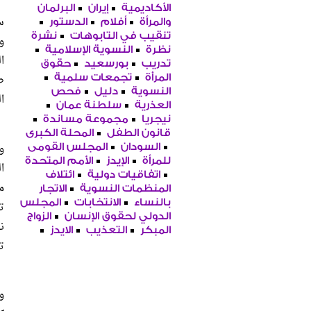
الأكاديمية
إيران
البرلمان
س
والمرأة
أفلام
الدستور
تنقيب في التابوهات
نشرة
و
نظرة
النسوية الإسلامية
ا
تدريب
بورسعيد
حقوق
ط
المرأة
تجمعات سلمية
النسوية
دليل
فحص
ا
العذرية
سلطنة عمان
نيجريا
مجموعة مساندة
قانون الطفل
المحلة الكبرى
و
السودان
المجلس القومى
للمرأة
الإيدز
الأمم المتحدة
ا
اتفاقيات دولية
ائتلاف
م
المنظمات النسوية
الاتجار
بالنساء
الانتخابات
المجلس
ت
الدولي لحقوق الإنسان
الزواج
ن
المبكر
التعذيب
الايدز
ت
و