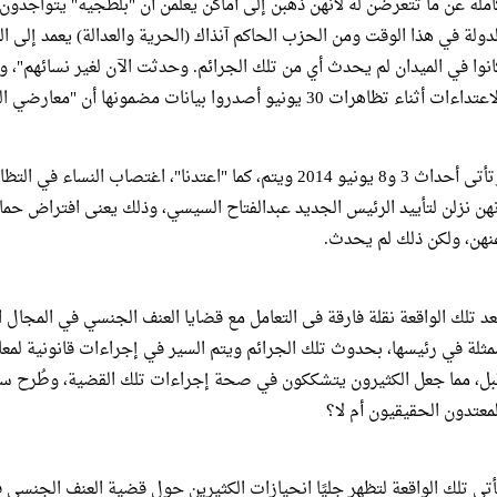
املة عن ما تتعرضن له لأنهن ذهبن إلى أماكن يعلمن أن "بلطجية" يتواجدو
لدولة في هذا الوقت ومن الحزب الحاكم آنذاك (الحرية والعدالة) يعمد إلى الت
انوا في الميدان لم يحدث أي من تلك الجرائم. وحدثت الآن لغير نسائهم"، و
تداءات أثناء تظاهرات 30 يونيو أصدروا بيانات مضمونها أن "معارضي الرئيس مرسي هم المغتصبون".
وتأتى أحداث 3 و8 يونيو 2014 ويتم، كما "اعتدنا"، اغتصاب ا
نهن نزلن لتأييد الرئيس الجديد عبدالفتاح السيسي، وذلك يعنى افتراض حم
نهن، ولكن ذلك لم يحدث.
عد تلك الواقعة نقلة فارقة فى التعامل مع قضايا العنف الجنسي في المجال 
مثلة في رئيسها، بحدوث تلك الجرائم ويتم السير في إجراءات قانونية لمع
بل، مما جعل الكثيرون يتشككون في صحة إجراءات تلك القضية، وطُرح سؤ
لمعتدون الحقيقيون أم لا؟
أتى تلك الواقعة لتظهر جليًا انحيازات الكثيرين حول قضية العنف الجنسي في