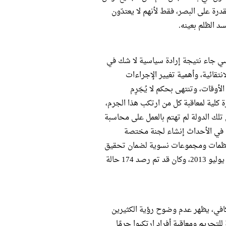
ة على البصر، فقط لأنهم لا يعتدّون
د الظلم بعينه.
سي جاء نتيجة إرادة سياسية لا شك في
نتقائية، وأهمية تغيير الإجراءات
لأوقات، وتنتهى بحكم لا يُجَرِم
 كلية لمعاقبة كل من ارتكب هذا الجرم،
تلك الدولة لم تهتم بالعمل على محاسبة
 في الأحداث إنشاء لجنة مختصة
منظمات ومجموعات نسوية لضمان تحقيق
شامل في جرائم العنف الجنسي التي حدثت خلال الفترة من 30 يونيو إلى 7 يوليو 2013، وكان قد تم رصد 174 حالة
لتصور، ولو على نحو ضيق، أن معاقبة 8 مجرمين كافي، يظهر عدم وضوح رؤية الكثيرين
تجريم ومعاقبة أفراد ارتكبوا جرمًا