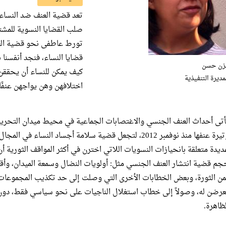
تعد قضية العنف ضد النساء،
صلب القضايا النسوية للمشت
تورط عاطفى نحو قضية العن
قضايا النساء، فنجد أنفسنا 
زن حسن
كيف يمكن للنساء أن يحققن
مديرة التنفيذية
اختلافهن وهن يواجهن عنفًا 
وتيرة عنفها منذ نوفمبر 2012، لتجعل قضية سلامة أجساد النساء
ديدة متعلقة بانحيازات النسويات اللاتي اخترن في أكثر المواقف الثورية
جم قضية انتشار العنف الجنسي مثل: أولويات النضال وسمعة الميدان، وأقا
من الثورة، وبعض الخطابات الأخرى التي وصلت إلى حد تكذيب المجموعات ال
عرضن له، وصولاً إلى خطاب استغلال الناجيات على نحو سياسي فقط، دون
لظاهرة.