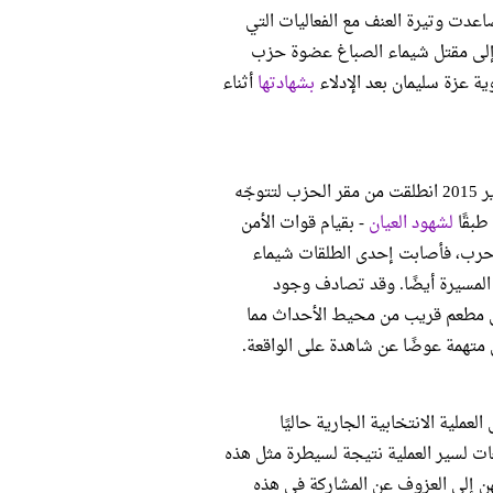
س المقبل، أتت الذكرى الرابعة لثورة 25 يناير وتصاعدت وتيرة العنف مع الفعاليات التي
 إلى مقتل شيماء الصباغ عضوة حزب
ة عزة سليمان بعد الإدلاء
بشهادتها
أثناء
نظّم حزب التحالف الشعبي الاشتراكي مسيرة في يوم السبت الموافق 24 يناير 2015 انطلقت من مقر الحزب لتتوجّه
لشهود العيان
- بقيام قوات الأمن
حرب، فأصابت إحدى الطلقات شيماء
 المسيرة أيضًا. وقد تصادف وجود
في مطعم قريب من محيط الأحداث مما
ى متهمة عوضًا عن شاهدة على الواقعة.
عملية الانتخابية الجارية حاليًا
ات لسير العملية نتيجة لسيطرة مثل هذه
هن إلى العزوف عن المشاركة في هذه