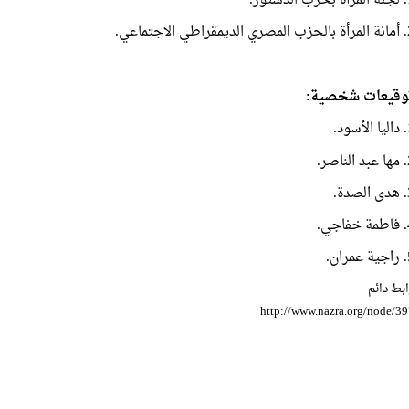
ي الاجتماعي.
وقيعات شخصية:
سود.
اصر.
دة.
جي.
ان.
بط دائم
http://www.nazra.org/node/3