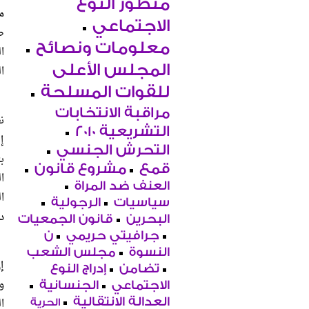
منظور النوع
الاجتماعي
ص
معلومات ونصائح
ا
المجلس الأعلى
ا
للقوات المسلحة
مراقبة الانتخابات
التشريعية 2010
إلى
التحرش الجنسي
ب
قمع
مشروع قانون
ا
العنف ضد المراة
ا
سياسيات
الرجولية
د
البحرين
قانون الجمعيات
جرافيتي حريمي
ن
النسوة
مجلس الشعب
إ
تضامن
إدراج النوع
و
الاجتماعي
الجنسانية
العدالة الانتقالية
ا
الحرية