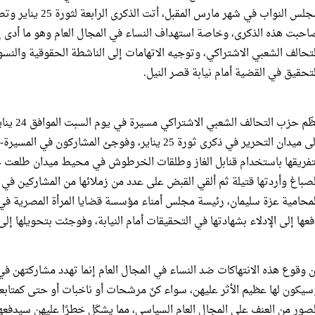
مجلس النواب في شهر مار
احبت هذه الذكرى، وخاصة استهداف النساء في المجال العام وهو ما أدى
لتحالف الشعبي الاشتراكي، وتوجيه الاتهامات إلى الناشطة الحقوقية والنسوي
لتحقيق في القضية أمام نيابة قصر النيل.
 ميدان التحرير في ذكرى ثورة 25 يناير، وفوجئ المشاركون في المسيرة- طبقًا
تفريقها باستخدام قنابل الغاز وطلقات الخرطوش في محيط ميدان طلعت 
لصباغ وأردتها قتيلة ثم ألقي القبض على عدد من زملائها من المشاركين في
لمحامية عزة سليمان، رئيسة مجلس أمناء مؤسسة قضايا المرأة المصرية 
فعها إلى الإدلاء بشهادتها في التحقيقات أمام النيابة، وفوجئت بتحويلها إل
ن وقوع هذه الانتهاكات ضد النساء في المجال العام إنما تهدد مشاركتهن في ال
سيكون لها عظيم الأثر عليهن، سواء كنّ مرشحات أو ناخبات أو حتى كمتابع
لصور من العنف على المجال العام السياسي، مما يشكَل خطرًا عليهن سيدفع