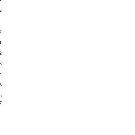
2. أمانة المرأة بالحزب المصري الديمقراط
ت
1. داليا الأ
2. مها عبد الن
3. هدى الص
4. فاطمة خفا
5. راجية عمر
را
97