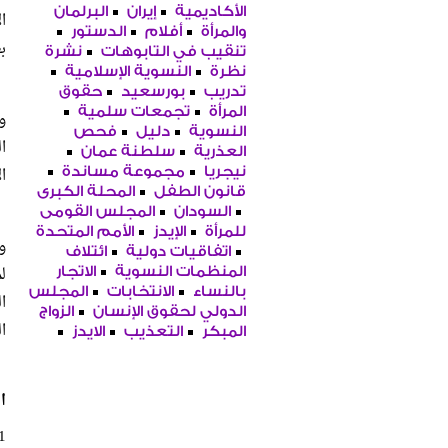
الأكاديمية
إيران
البرلمان
ا
والمرأة
أفلام
الدستور
ب
تنقيب في التابوهات
نشرة
نظرة
النسوية الإسلامية
تدريب
بورسعيد
حقوق
المرأة
تجمعات سلمية
و
النسوية
دليل
فحص
ا
العذرية
سلطنة عمان
ا
نيجريا
مجموعة مساندة
قانون الطفل
المحلة الكبرى
السودان
المجلس القومى
للمرأة
الإيدز
الأمم المتحدة
و
اتفاقيات دولية
ائتلاف
ل
المنظمات النسوية
الاتجار
بالنساء
الانتخابات
المجلس
ا
الدولي لحقوق الإنسان
الزواج
ا
المبكر
التعذيب
الايدز
ا
1. نظرة للدراسات ال