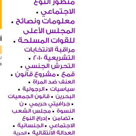
منظور النوع
الاجتماعي
معلومات ونصائح
المجلس الأعلى
أ
للقوات المسلحة
مراقبة الانتخابات
را
التشريعية 2010
08
التحرش الجنسي
قمع
مشروع قانون
العنف ضد المراة
سياسيات
الرجولية
البحرين
قانون الجمعيات
جرافيتي حريمي
ن
النسوة
مجلس الشعب
تضامن
إدراج النوع
الاجتماعي
الجنسانية
العدالة الانتقالية
الحرية