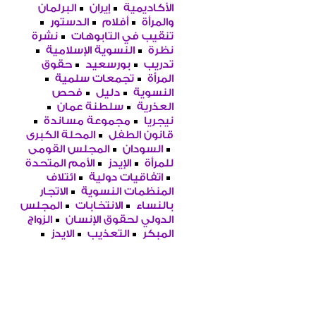
الأكاديمية
إيران
البرلمان
والمرأة
أفلام
الدستور
تنقيب في التابوهات
نشرة
نظرة
النسوية الإسلامية
تدريب
بورسعيد
حقوق
المرأة
تجمعات سلمية
النسوية
دليل
فحص
العذرية
سلطنة عمان
نيجريا
مجموعة مساندة
قانون الطفل
المحلة الكبرى
السودان
المجلس القومى
للمرأة
الإيدز
الأمم المتحدة
اتفاقيات دولية
ائتلاف
المنظمات النسوية
الاتجار
بالنساء
الانتخابات
المجلس
الدولي لحقوق الإنسان
الزواج
المبكر
التعذيب
الايدز