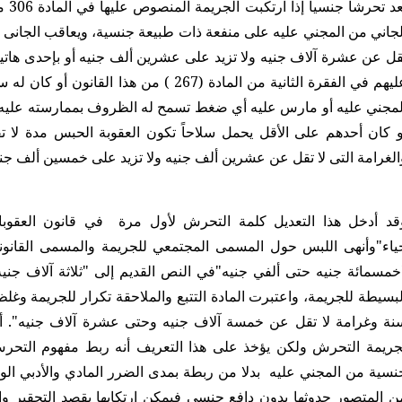
يعد 
لجاني من المجني عليه على منفعة ذات طبيعة جنسية، ويعاقب الجانى ب
قل عن عشرة آلاف جنيه ولا تزيد على عشرين ألف جنيه أو بإحدى هاتين
عليهم في الفقرة الثانية من المادة (267 ) من ه
لمجني عليه أو مارس عليه أي ضغط تسمح له الظروف بممارسته عليه 
و كان أحدهم على الأقل يحمل سلاحاً تكون العقوبة الحبس مدة لا
الغرامة التى لا تقل عن عشرين ألف جنيه ولا تزيد على خمسين ألف جني
قد أدخل هذا التعديل كلمة التحرش لأول مرة في قانون العقو
ياء"وأنهى اللبس حول المسمى المجتمعي للجريمة والمسمى القانون
خمسمائة جنيه حتى ألفي جنيه"في النص القديم إلى "ثلاثة آلاف جن
لبسيطة للجريمة، واعتبرت المادة التتبع والملاحقة تكرار للجريمة وغل
جريمة التحرش ولكن يؤخذ على هذا التعريف أنه ربط مفهوم التحر
نسية من المجني عليه بدلا من ربطة بمدى الضرر المادي والأدبي الوا
ن المتصور حدوثها بدون دافع جنسي فيمكن ارتكابها بقصد التحقير وا