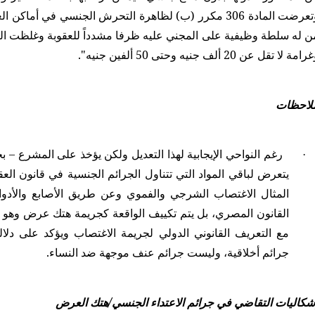
وتعرضت المادة 306 مكرر (ب) لظاهرة التحرش الجنسي في أ
امة لا تقل عن 20 ألف جنيه وحتى 50 ألفين جنيه".
لاحظات
رغم النواحي الإيجابية لهذا التعديل ولكن يؤخذ على المشرع – 
·
يتعرض لباقي المواد التي تتناول الجرائم الجنسية في قانون الع
المثال الاغتصاب الشرجي والفموي وعن طريق الأصابع والأدو
القانون المصري، بل يتم تكييف الواقعة كجريمة هتك عرض وهو م
مع التعريف القانوني الدولي لجريمة الاغتصاب ويؤكد على دلا
جرائم أخلاقية، وليست جرائم عنف موجهة ضد النساء.
شكاليات التقاضي في جرائم الاعتداء الجنسي/هتك العرض