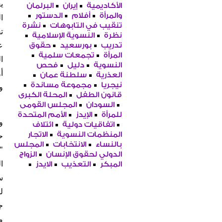
الأكاديمية
إيران
البرلمان
والمرأة
أفلام
الدستور
ا
تنقيب في التابوهات
نشرة
ت
نظرة
النسوية الإسلامية
تدريب
بورسعيد
حقوق
المرأة
تجمعات سلمية
ا
النسوية
دليل
فحص
أ
العذرية
سلطنة عمان
نيجريا
مجموعة مساندة
و
قانون الطفل
المحلة الكبرى
السودان
المجلس القومى
للمرأة
الإيدز
الأمم المتحدة
و
اتفاقيات دولية
ائتلاف
ح
المنظمات النسوية
الاتجار
بالنساء
الانتخابات
المجلس
"
الدولي لحقوق الإنسان
الزواج
ا
المبكر
التعذيب
الايدز
ل
ج
م