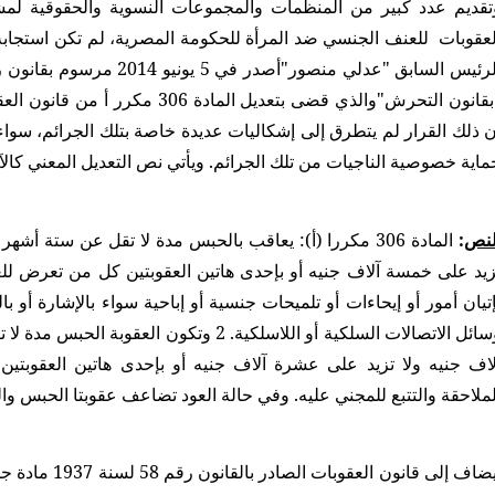
تقديم عدد كبير من المنظمات والمجموعات النسوية والحقوقية لمش
لعقوبات للعنف الجنسي ضد المرأة للحكومة المصرية، لم تكن استجابة ا
ن ذلك القرار لم يتطرق إلى إشكاليات عديدة خاصة بتلك الجرائم، سواء
ماية خصوصية الناجيات من تلك الجرائم. ويأتي نص التعديل المعني كالآ
لنص
:
المادة 306 مكررا (أ): يعاقب بالحبس مدة لا تقل عن ستة أشه
زيد على خمسة آلاف جنيه أو بإحدى هاتين العقوبتين كل من تعرض ل
إتيان أمور أو إيحاءات أو تلميحات جنسية أو إباحية سواء بالإشارة أو ب
وسائل الاتصالات السلكية أو اللاسلكية. 2 وتكون
لاف جنيه ولا تزيد على عشرة آلاف جنيه أو بإحدى هاتين العقوبتين
لملاحقة والتتبع للمجني عليه. وفي حالة العود تضاعف عقوبتا الحبس وال