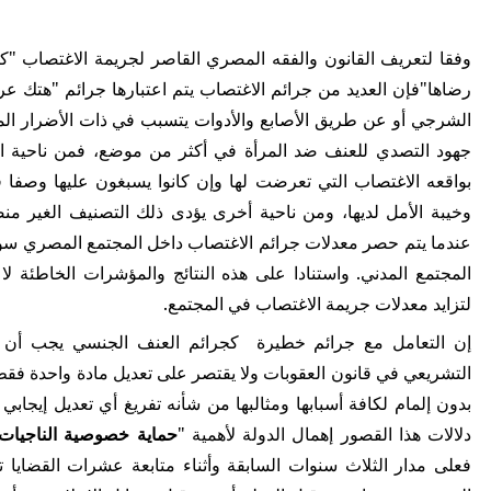
وفقا لتعريف القانون والفقه المصري القاصر لجريمة الاغتصاب "ك
رضاها"فإن العديد من جرائم الاغتصاب يتم اعتبارها جرائم "هتك عر
الشرجي أو عن طريق الأصابع والأدوات يتسبب في ذات الأضرار الماد
جهود التصدي للعنف ضد المرأة في أكثر من موضع، فمن ناحية الناج
بواقعه الاغتصاب التي تعرضت لها وإن كانوا يسبغون عليها وصفا ق
وخيبة الأمل لديها، ومن ناحية أخرى يؤدى ذلك التصنيف الغير منضب
عندما يتم حصر معدلات جرائم الاغتصاب داخل المجتمع المصري سو
المجتمع المدني. واستنادا على هذه النتائج والمؤشرات الخاطئة لا
لتزايد معدلات جريمة الاغتصاب في المجتمع.
إن التعامل مع جرائم خطيرة كجرائم العنف الجنسي يجب أن ي
التشريعي في قانون العقوبات ولا يقتصر على تعديل مادة واحدة فق
بدون إلمام لكافة أسبابها ومثالبها من شأنه تفريغ أي تعديل إيجا
دلالات هذا القصور إهمال الدولة لأهمية "
حماية خصوصية الناجيات 
فعلى مدار الثلاث سنوات السابقة وأثناء متابعة عشرات القضايا 