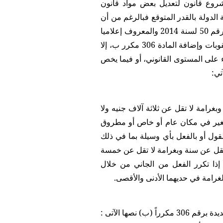
روع قانون لتعديل بعض مواد قانون
لدولة بالقدر المتوقع فبالرغم من أن
الرئيس السابق "عدلي منصور"أصدر في 5 يونيو 2014 مرسوم بقانون رقم 50 لسنة 2014 والمعروف إعلاميا
"بقانون التحرش"والذي قضى بتعديل المادة 306 مكرر أ من قانون العقوبات وإضافة المادة 306 مكرر ب، إلا
 على المستوى القانوني، أو فيما يخص
تي:
ر وبغرامة لا تقل عن ثلاثة آلاف جنيه ولا
لغير في مكان عام أو خاص أو مطروق
القول أو بالفعل بأي وسيلة بما في ذلك
 العقوبة الحبس مدة لا تقل عن سنة وبغرامة لا تقل عن خمسة
 إذا تكرر الفعل من الجاني من خلال
غرامة في حديهما الأدنى والأقصى.
يضاف إلى قانون العقوبات الصادر بالقانون رقم 58 لسنة 1937 مادة جديدة برقم 306 مكرراً (ب) نصها الآتى :