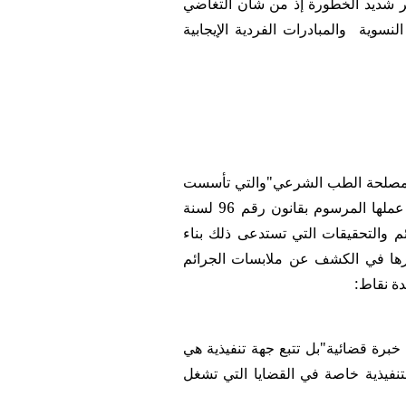
ر شديد الخطورة إذ من شأن التغاضي
وية والمبادرات الفردية الإيجابية
 "مصلحة الطب الشرعي"والتي تأسست
في عام 1932 وهى تتبع وزارة العدل - وليس وزارة الصحة - وينظم عملها المرسوم بقانون رقم 96 لسنة
م والتحقيقات التي تستدعى ذلك بناء
دورها في الكشف عن ملابسات الجرائم
دة نقاط:
خبرة قضائية"بل تتبع جهة تنفيذية هي
نفيذية خاصة في القضايا التي تشغل