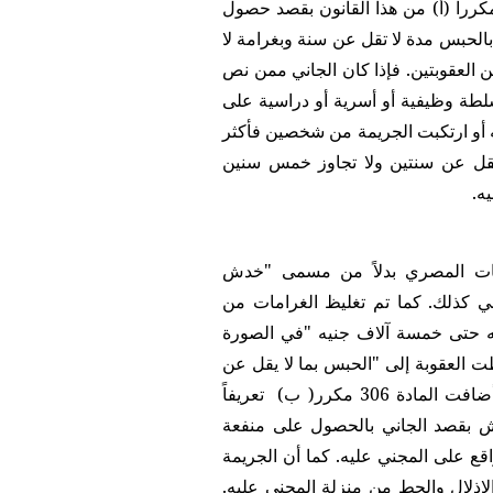
تحرشا جنسيا إذا ارتكبت الجريمة المنصوص عليها في المادة 306 مكررا (أ) من هذا القانون بقصد حصول
الحبس مدة لا تقل عن سنة وبغرامة لا
 العقوبتين. فإذا كان الجاني ممن نص
ذا القانون أو كان له سلطة وظيفية أو أسرية أو دراسية على
أو ارتكبت الجريمة من شخصين فأكثر
 تقل عن سنتين ولا تجاوز خمس سنين
ه.
بات المصري بدلاً من مسمى "خدش
ي كذلك. كما تم تغليظ الغرامات من
يه حتى خمسة آلاف جنيه "في الصورة
ظت العقوبة إلى "الحبس بما لا يقل عن
سنة وغرامة لا تقل عن خمسة آلاف جنيه وحتى عشرة آلاف جنيه". أضافت المادة 306 مكرر( ب) تعريفاً
ش بقصد الجاني بالحصول على منفعة
قع على المجني عليه. كما أن الجريمة
لإذلال والحط من منزلة المجني عليه.