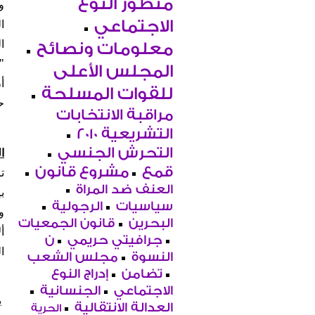
منظور النوع
و
ا
الاجتماعي
معلومات ونصائح
المجلس الأعلى
أ
للقوات المسلحة
ح
مراقبة الانتخابات
التشريعية 2010
ا
التحرش الجنسي
قمع
مشروع قانون
ت
العنف ضد المراة
ب
سياسيات
الرجولية
البحرين
قانون الجمعيات
أ
جرافيتي حريمي
ن
ا
النسوة
مجلس الشعب
تضامن
إدراج النوع
الاجتماعي
الجنسانية
العدالة الانتقالية
الحرية