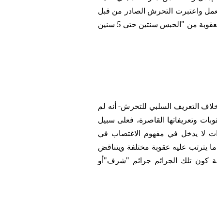
ماكن العمل واعتبرت التحرش الصادر من قبل
من له سلطة وظيفية على المجني عليه ظرفا مشدداً للعقوبة وغلظت العقوبة من "الحبس سنتين حتى 5 سنين
بخلاف التعريف السلبي للتحرش- أنه لم
قوبات وتعريفاتها القاصرة، فعلى سبيل
ات لا يدخل في مفهوم الاغتصاب في
ا يترتب عليه عقوبة مختلفة ويتناقض
لة كون تلك الجرائم جرائم "شرف"أو