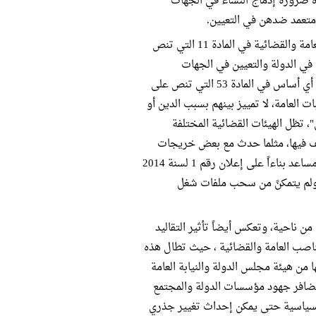
ه ضرورة إدماج النساء في الجهات
 متعمد ضدهن في التعيين.
بالرغم من وجود نص دستوري صريح حول حق النساء في تولي المناصب العامة والقضائية في المادة 11 التي تنص
ا في الدولة والتعيين في الجهات
والهيئات القضائية، دون تمييز ضدها" ونص دستوري آخر يجرم التمييز على أي أساس في المادة 53 التي تنص على
العامة، لا تمييز بينهم بسبب الدين أو
، تظل الهيئات القضائية المختلفة
ائف فيها، مثلما حدث مع بعض خريجات
كليات الحقوق من دفعة عام 2013 اللاتي تقدمن للتعيين في منصب مندوب مساعد بناءاً على إعلان رقم 1 لسنة 2014
 ولم يتمكنً من سحب ملفات شغل
من ناحية، وتعكس أيضاً تأثير التقاليد
ناصب العامة والقضائية ، حيث تطال هذه
 من هيئة مجلس الدولة والنيابة العامة
 تضافر جهود مؤسسات الدولة والمجتمع
السياسية حتى يمكن إحداث تغيير جذري