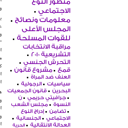
ا
منظور النوع
و
الاجتماعي
معلومات ونصائح
ع
المجلس الأعلى
للقوات المسلحة
"
مراقبة الانتخابات
ا
التشريعية 2010
م
التحرش الجنسي
قمع
مشروع قانون
ا
العنف ضد المراة
ا
سياسيات
الرجولية
البحرين
قانون الجمعيات
ه
جرافيتي حريمي
ن
و
النسوة
مجلس الشعب
ا
تضامن
إدراج النوع
و
الاجتماعي
الجنسانية
ا
العدالة الانتقالية
الحرية