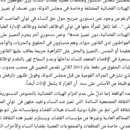
لخمسين لتعديل الدستور ومنظمات معنية بقضايا النساء، يرى الموقعون أدنا
الهيئات القضائية المختلفة وخاصة في مجلس الدولة، دون تعسف أو تمييز
لى "... كما تكفل للمرأة حقها في تولي الوظائف العامة ووظائف الإدارة العلي
المواطنون لدى القانون سواء، وهم متساوون في الحقوق والحريات والواجبات 
لعقيدة أو الجنس...التمييز والحض على الكراهية جريمة يعاقب عليها القانون"
ستمرة في الإقصاء المتعمد للنساء بداخلها وعدم السماح لهن بالتقدم لوظ
لذي نشر في الجرائد القومية من قبل مجلس الدولة، وقوبل طلبهن بالرفض
لوظيفة من الأساس على سند أن القرار لا يشمل الإناث أيضاً.
ذه الواقعة إنما تدلّ على عدم التزام الهيئات القضائية بالنصوص الدستورية 
الثقافة المجتمعية السائدة التى تميز ضد النساء وتقيد حقهن فى تولي الم
لثقافة التي تنمّ عن نظرة دونية للنساء هيئات القضاء ومؤسساته على تنوعها
المحاكم العادية وغيرها من مؤسسات القضاء. ويستلزم تغيير هذه الثقافة
لمدني، خاصة من المنظمات والمجموعات المعنية بقضايا النساء والأحزاب 