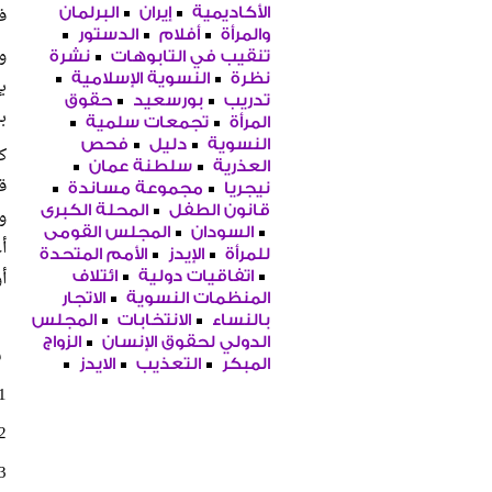
ف
الأكاديمية
إيران
البرلمان
والمرأة
أفلام
الدستور
و
تنقيب في التابوهات
نشرة
نظرة
النسوية الإسلامية
ب
تدريب
بورسعيد
حقوق
ب
المرأة
تجمعات سلمية
النسوية
دليل
فحص
ك
العذرية
سلطنة عمان
ق
نيجريا
مجموعة مساندة
قانون الطفل
المحلة الكبرى
و
السودان
المجلس القومى
أ
للمرأة
الإيدز
الأمم المتحدة
أ
اتفاقيات دولية
ائتلاف
المنظمات النسوية
الاتجار
بالنساء
الانتخابات
المجلس
الدولي لحقوق الإنسان
الزواج
ق
المبكر
التعذيب
الايدز
1. نظرة للدراسات ال
2. الجمعية المصرية للنهوض بالمشاركة
3. حزب العيش والحرية- تحت 