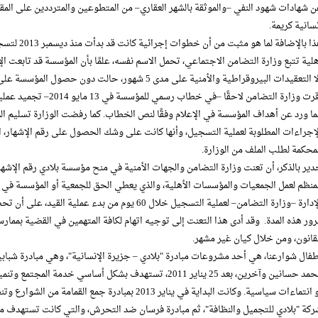
 شهادات شهود النفي –والموثقة بالشهر العقاري– من المتطوعين والمترددين على المقر، م
سانية كريمة.
هذا بالإضافة 
لية تتبع وزارة التضامن الاجتماعي، تحمل الاسم نفسه، علمًا بأن المؤسسة قد تابعت
أقرت وزارة التضامن لاحقًا 
ا ورد عن أهداف المؤسسة في الإعلام وفقًا لنص الخطاب. كما رفضت الوزارة تسليم ا
إجراءات المطلوبة لعملية التسجيل، وأنها كانت على وشك الحصول على رقم الإشهار، 
محكمة لطلب الملف من الوزارة.
منظم لعمل الجمعيات والمؤسسات الأهلية، والذي يعطي الحق للجمعية أو المؤسسة في م
الإدارة –وزارة التضامن– لعملية التسجيل خلال 60 يوم من ب
ور هذه المدة. وقد أدى هذا التعنت إلى توجيه اتهام لكافة المتهمين في القضية بمما
قانون، ومن خلال كيان غير مشهر.
فال شوارعنا، هي أحد مشروعات مبادرة "بلادي – جزيرة الإنسانية"، وهي مبادرة شبا
محمد حسانين وآخرين، بعد 25 يناير 2011، تستهدف بشكل أساسي 
أو انتماءات سياسية. وكانت البداية في يناير 2013 بمبادر
كة "بلادي للتجميل والنظافة"، ثم مبادرة فرسان ضد التحرش، والتي كانت تستهدف مق