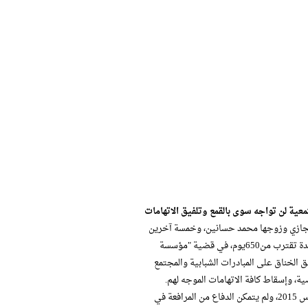
ة حجازي وزوجها محمد حسانين، وخمسة آخرين
هم شريف طلعت محمد، أميرة فرج، إبراهيم عبد ربه، كريم مجدي، محمد السيد محمد، لمدة تقترب من650يوم، في قضية "مؤسسة
ق الخناق على المبادرات الشبابية والمجتمع
ة، وإسقاط كافة الاتهامات الموجه لهم.
في 13 فبراير الجاري، تحل الجلسة الرابعة للقضية، والتي بدأت أولى جلساتها في 14مارس 2015، ولم يتمكن الدفاع من المرافعة في