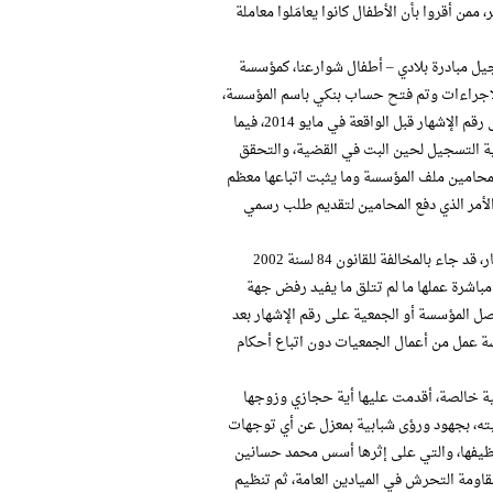
من أقروا بأن الأطفال كانوا يعامَلوا معاملة
لما هو مثبت من أن خطوات إجرائية كانت قد بدأت منذ ديسمبر 2013 لتسجيل مبادرة بلادي – أطفال شوارعنا، كمؤسسة
 الإجراءات وتم فتح حساب بنكي باسم المؤسسة،
إلا التعقيدات البيروقراطية والأمنية على مدى 5 شهور، حالت دون حصول المؤسسة على رقم الإشهار قبل الواقعة في مايو 2014، فيما
–في خطاب رسمي للمؤسسة في 13 مايو 2014– تجميد عملية التسجيل لحين البت في القضية، والتحقق
لمحامين ملف المؤسسة وما يثبت اتباعها معظم
الأمر الذي دفع المحامين لتقديم طلب رسمي
جدير بالذكر، أن تعنت وزارة التضامن والجهات الأمنية في منح مؤسسة بلادي رقم الإشهار، قد جاء بالمخالفة للقانون 84 لسنة 2002
باشرة عملها ما لم تتلق ما يفيد رفض جهة
دء عملية القيد، على أن تحصل المؤسسة أو الجمعية على رقم الإشهار بعد
رسة عمل من أعمال الجمعيات دون اتباع أحكام
بية خالصة، أقدمت عليها أية حجازي وزوجها
خدمة المجتمع وتنميته، بجهود ورؤى شبابية بمعزل عن أي توجهات
ة جمع القمامة من الشوارع وتنظيفها، والتي على إثرها أسس محمد حسانين
اومة التحرش في الميادين العامة، ثم تنظيم