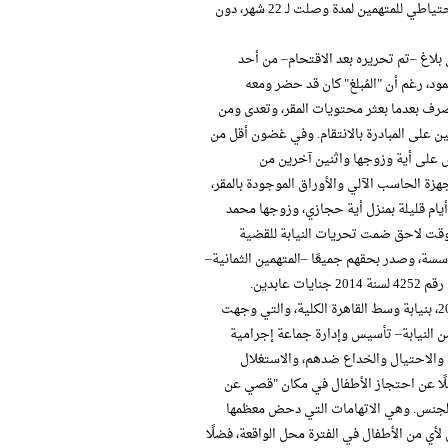
الجلستين السابقتين، اللتين انتهيتا بالتأجيل –لأسباب إجرائية– مع استمرار الحبس الاحتياطي للمتهمين لمدة وصلت لـ 22 شهر، دون
اقتحمت مقر مبادرة "بلادي" مساء يوم 1 مايو 2014، بناءً على بلاغ –تم تحريره بعد الاقتحام– من أحد
لادي" في شارع محمد محمود، رغم أن "المُبلغ" كان قد حضر ومعه
صرف بعدما بعثر محتويات المقر، وتعدى ومن
من 15 مرة ولم تحضر– وتوعد القائمين على المبادرة بالانتقام. وفي غضون أقل من
ض على أية وزوجها واثنين آخرين من
 تمت مصادرة أجهزة الحاسب الآلي والأوراق الموجودة بالمقر،
 أيام قليلة بمنزل أية حجازي، وزوجها محمد
وقت لاحق ضمت تحريات النيابة للقضية
سسة، وصدر بحقهم جميعًا –المتهمين الثمانية–
ظل المتهمون محتجزين في مكان غير معلوم، لحين بدأت التحقيقات ليلًا في 3 مايو 2014، بنيابة وسط القاهرة الكلية، والتي وجهت
من النيابة– تأسيس وإدارة جماعة إجرامية
 والاحتيال والخداع ضدهم، والاستغلال
لًا عن احتجاز الأطفال في مكان "قصي عن
والجنس. وهي الاتهامات التي دحض معظمها
أي من الأطفال في الفترة محل الواقعة، فضلًا