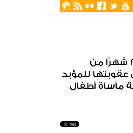
من 3 مايو 2014 إلى 3 فبراير 2016 22 شهرًا من
عقوبتها للمؤبد
هة مأساة أطفال