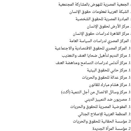
جتمعية
إنسان
خصية
سان
إنسان
لعامة
قوق الاقتصادية والاجتماعية
هيل ضحايا العنف والتعذيب
سات التسامح ومناهضة العنف
ي للحقوق البيئية
ة للحقوق والحريات
م مبارك للقانون
صال من أجل التنمية (أكت)
د التمييز الديني
صرية للحقوق والحريات
ربية للإصلاح الجنائي
نية للحقوق والحريات
لمرأة الجديدة