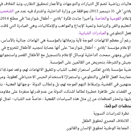
اليات رياضية تضم كل التيارات والتوجهات والأعمار لتحقيق التقارب ونبذ الخلاف في
 في 31 ديسمبر 2013، بموافقة من وزارة الداخلية، واشترك فيه عدد من
الشخصيات
إعلام
القومية
و
الخاصة
.
لتعليم والفن والرياضة وتنمية الإبداع والمواهب والإمكانيات، وهي المبادرة التي لاقت 
لعمل التطوعي و
المبادرات الشبابية
.
غم أن معظم الاتهامات الموجة لأية وزملائها بالمؤسسة هي اتهامات جنائية بالأساس،
لإعلام مؤسسة "بلادي – أطفال شوارعنا" على أنها عصابة لتجنيد الأطفال للخروج ف
انوني ومهني سمحت الداخلية لوسائل الإعلام بالتسجيل مع الأطفال القصر واستجوا
لجيش والشرطة، بتحريض من القائمين على المؤسسة.
ية مؤسسة بلادي تعكس استمرار تعقب الشباب وتلفيق الاتهامات لهم، وتعد نموذجًا ل
مارسة العمل الأهلي والتطوعي، واستمرارًا لاستخدام الحبس الاحتياطي كعقوبة. ومن
متهمين في القضية، وإسقاط التهم الموجه لهم، بل وتطالب الدولة –وجهاتها المعنية–
ي القضاء على ظاهرة خطيرة لطالما اشتكت الدولة من عدم قدرتها منفردة على مقاوم
يها، وتحذر المنظمات من إن مثل هذه السياسات القمعية –خاصةً ضد الشباب– تمثل تهد
منظمات الموقعة:
وية
لطفل
قانون