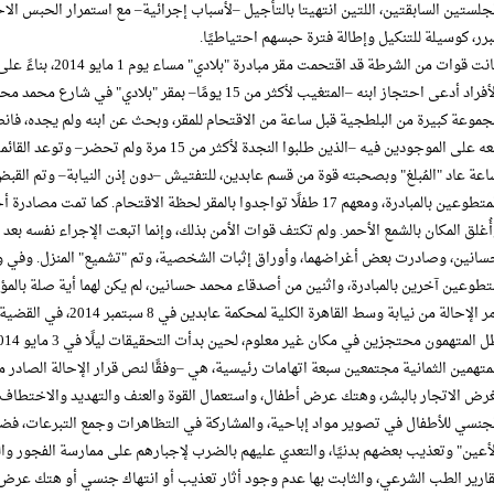
رر، كوسيلة للتنكيل وإطالة فترة حبسهم احتياطيًا.
كانت قوات من الشرطة قد 
الأفراد أدعى احتجاز ابنه –المتغيب لأكثر من 15 يومًا– بمقر "ب
موعة كبيرة من البلطجية قبل ساعة من الاقتحام للمقر، وبحث عن ابنه ولم يجده، فان
معه على الموجودين فيه –الذين طلبوا النجدة لأكثر 
عة عاد "المُبلغ" وبصحبته قوة من قسم عابدين، للتفتيش –دون إذن النيابة– وتم القب
المتطوعين بالمبادرة، ومعهم 17 طفلًا تواجدوا بالمقر لحظة الاقتحام. كما
ُغلق المكان بالشمع الأحمر. ولم تكتف قوات الأمن بذلك، وإنما اتبعت الإجراء نفسه بعد
سانين، وصادرت بعض أغراضهما، وأوراق إثبات الشخصية، وتم "تشميع" المنزل. وفي 
طوعين آخرين بالمبادرة، واثنين من أصدقاء محمد حسانين، لم يكن لهما أية صلة بالمؤ
 الإحالة من نيابة وسط القاهرة الكلية لمحكمة عابدين في 8 سبتمبر 2014، في القضية رقم 4252 لسنة 2014 جنايات عابدين.
متهمين الثمانية مجتمعين سبعة اتهامات رئيسية، هي –وفقًا لنص قرار الإحالة الصادر 
رض الاتجار بالبشر، وهتك عرض أطفال، واستعمال القوة والعنف والتهديد والاختطاف
جنسي للأطفال في تصوير مواد إباحية، والمشاركة في التظاهرات وجمع التبرعات، فض
أعين" وتعذيب بعضهم بدنيًا، والتعدي عليهم بالضرب لإجبارهم على ممارسة الفجور 
ارير الطب الشرعي، والثابت بها عدم وجود أثار تعذيب أو انتهاك جنسي أو هتك عرض ل