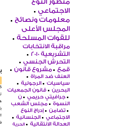
منظور النوع
الاجتماعي
معلومات ونصائح
المجلس الأعلى
للقوات المسلحة
مراقبة الانتخابات
التشريعية 2010
التحرش الجنسي
قمع
مشروع قانون
ب
العنف ضد المراة
سياسيات
الرجولية
25منظمة حقوقية: قضية مؤسسة بلادي تعد شاهدًا على أن
البحرين
قانون الجمعيات
تع
جرافيتي حريمي
ن
النسوة
مجلس الشعب
بل
تضامن
إدراج النوع
ال
الاجتماعي
الجنسانية
العدالة الانتقالية
الحرية