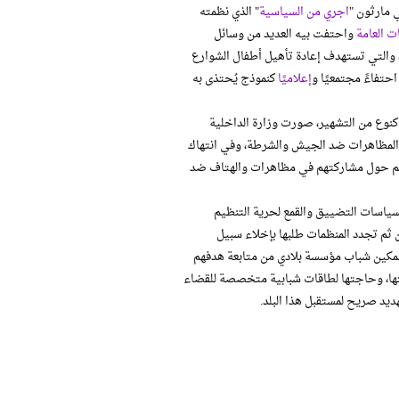
 مارثون "
اجري من السياسية
" الذي نظمته
 العامة
واحتفت بيه العديد من وسائل
 وأخيرا جاءت فكرة "بلادي – أطفال شوارعنا" في مطلع 2014، والتي تستهدف إعادة تأهيل أطفال الشوارع
احتفاءً مجتمعيًا و
إعلاميًا
كنموذج يُحتذى به
 كنوع من التشهير، صورت وزارة الداخلية
ي المظاهرات ضد الجيش والشرطة، وفي انتهاك
بهم حول مشاركتهم في مظاهرات والهتاف ضد
سياسات التضييق والقمع لحرية التنظيم
 ثم تجدد المنظمات طلبها بإخلاء سبيل
 بتمكين شباب مؤسسة بلادي من متابعة هدفهم
تها، وحاجتها لطاقات شبابية متخصصة للقضاء
يد صريح لمستقبل هذا البلد.