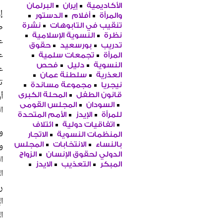
الأكاديمية
إيران
البرلمان
إ
والمرأة
أفلام
الدستور
ص
تنقيب في التابوهات
نشرة
نظرة
النسوية الإسلامية
ع
تدريب
بورسعيد
حقوق
ع
المرأة
تجمعات سلمية
النسوية
دليل
فحص
ع
العذرية
سلطنة عمان
ت
نيجريا
مجموعة مساندة
أ
قانون الطفل
المحلة الكبرى
السودان
المجلس القومى
ا
للمرأة
الإيدز
الأمم المتحدة
اتفاقيات دولية
ائتلاف
المنظمات النسوية
الاتجار
و
بالنساء
الانتخابات
المجلس
الدولي لحقوق الإنسان
الزواج
ا
المبكر
التعذيب
الايدز
ا
ا