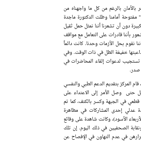
بالأمان بالرغم من كل ما واجهناه من
" مفتوحة أمامنا وظلت الدكتورة ماجدة
يرة دون أن تشعرنا أننا نمثل حمل ثقيل
لشعور بأننا قادرات على التعامل مع مواقف
ا نقوم بحل الأزمات وحدنا. كانت دائماً
مداعبتها خفيفة الظل في ذات الوقت. وفي
ة، تستجيب لدعوات إلقاء المحاضرات في
ة صدر.
منذ إنشاء مركز النديم لعلاج وتأهيل ضحايا العنف والتعذيب في عام 1993، قام المركز بتقديم الدعم الطبي والنفسي
ملل حتى وصل الأمر إلى الاعتداء على
قطعي في الجبهة وكسر بالكتف، كما تم
في عام 2005 كانت الدكتورة ماجدة عدلي إحدى المشاركات في مظاهرة
الدستورية في 25 مايو 2005 (والمعروفة بالأربعاء الأسود)، وكانت شاهدة على وقائع
قابة الصحفيين في ذلك اليوم. إن تلك
ارهن في عدم التهاون في الإفصاح عن