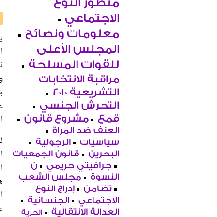
منظور النوع
الاجتماعي
معلومات ونصائح
ي
المجلس الأعلى
ا
للقوات المسلحة
ن
و
مراقبة الانتخابات
ب
التشريعية 2010
ع
التحرش الجنسي
قمع
مشروع قانون
ا
العنف ضد المراة
ل
سياسيات
الرجولية
ا
البحرين
قانون الجمعيات
جرافيتي حريمي
ن
ا
النسوة
مجلس الشعب
ه
تضامن
إدراج النوع
ا
الاجتماعي
الجنسانية
ع
العدالة الانتقالية
الحرية