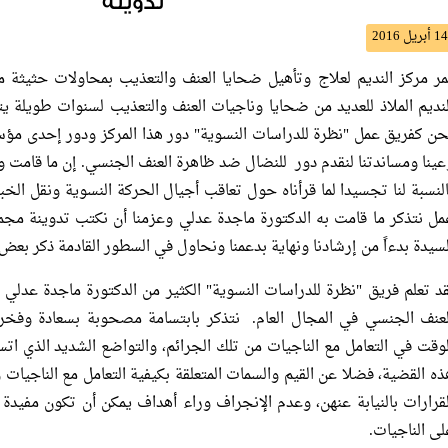
تدوينة
14 أبريل 2016
مر مركز النديم لعلاج وتأهيل ضحايا العنف والتعذيب بمحاولات حثيثة م
لنديم الملاذ للعديد من ضحايا وناجيات العنف والتعذيب لسنوات طويلة 
حن كفريق عمل "نظرة للدراسات النسوية" دور هذا المركز ودور إحدى مؤ
عينا ومساندتنا لنقدم دور للنضال ضد ظاهرة العنف الجنسي. إن ما قامت ول
النسبة لنا تجسيدا لما قرأناه حول تعاقب أجيال الحركة النسوية ونقل الخ
مل نتذكر ما قامت به الدكتورة ماجدة عدلي وعزمنا أن نكتب تدوينة مجمع
لسيدة بدءاً من إرشادنا ونهاية بدعمنا ونحاول في السطور القادمة ذكر بعض 
قد تعلم فريق "نظرة للدراسات النسوية" الكثير من الدكتورة ماجدة عدلي 
لعنف الجنسي في المجال العام. نتذكر بابتسامة مصحوبة بسعادة وفخر
لوقت في التعامل مع الناجيات من تلك الجرائم، والتواضع الشديد الذي اتس
ذه القضية، فضلا عن القيم والسمات المتعلقة بكيفية التعامل مع الناجيات 
لقرارات بالنيابة عنهن، وعدم الإنجراف وراء أهداف يمكن أن تكون مفيدة
لى الناجيات.