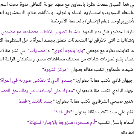
ي هذا السياق عقدت نظرة بالتعاون مع معهد جوتة الثقافي ندوة تحت اس
لناشطة النسوية، واستشارية النساء والتوليد، و د/ألفت علام، الاستشارية الع
لأنثروبولوجيا (علم الإنسان) بالجامعة الأمريكية.
ارك الحضور قبل بدء الندوة
بنشاط تصوير بلافتات متضامنة مع مضمون
لإشكاليات التي تطرقن لها المتحدثات تتعلق بجسد المرأة داخل المنظومة الا
ما تعاونت نظرة مع موقعي "
ولها وجوه أخرى
" و"
مصريات
" في نشر مقالا
لنساء بقلم نسويات شابات من مختلف محافظات مصر. ويمكنك/ن قراءة المقا
 شيماء طنطاوي تكتب مقالة بعنوان: "
مركز الشهوة
"
 جيهان فادي تكتب مقالة بعنوان: "
جسدي الذي لا تنعكس صورته في المرآة
"
 جهاد الراوي تكتب مقالة بعنوان: "
معارك على أجسادنا.. من يملك حق التصر
 هدير صبحي الشرقاوي تكتب مقالة بعنوان: "
جسد للانتفاع فقط
"
 نغم علي سيد تكتب مقالة بعنوان: "
ظل فتاة
"
سماء باســـل تكتـــب "
أ.م منتحرة/ متزوجة بالإجبار/ مُنتَهَكة
"
بط دائم