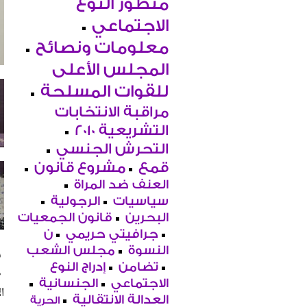
منظور النوع
الاجتماعي
معلومات ونصائح
المجلس الأعلى
للقوات المسلحة
مراقبة الانتخابات
التشريعية 2010
التحرش الجنسي
قمع
مشروع قانون
العنف ضد المراة
سياسيات
الرجولية
البحرين
قانون الجمعيات
جرافيتي حريمي
ن
النسوة
مجلس الشعب
تضامن
إدراج النوع
ط
الاجتماعي
الجنسانية
ا
العدالة الانتقالية
الحرية