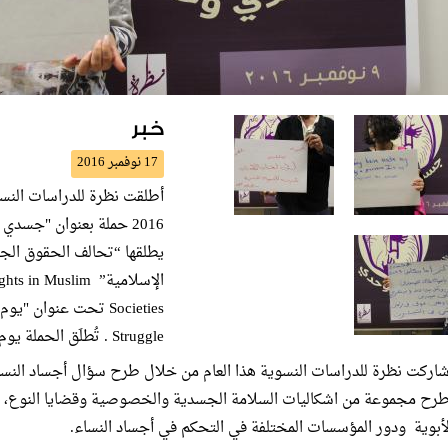
خبر
17 نوفمبر 2016
2016 حملة بعنوان "جسد
يطلقها “تحالف الحقوق الج
الإسلامية”  Muslim
Struggle . تُطلَق الحملة يوم 9 نوفمبر ولمدة يوم واحد من كل عام.
رح مجموعة من اشكاليات السلامة الجسدية والخصوصية وقضايا النوع، و
لأبوية ودور المؤسسات المختلفة في التحكم في أجساد النساء.