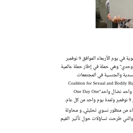
أطلقت نظرة للدراسات النسوية في يوم الأربعاء الموافق 9 نوفمبر
ي وحدي" وهي حملة في إطار حملة عالمية
سدية والجنسية في المجتمعات
Coalition for Sexual and Bodily Rights in
Societies تحت عنوان "يوم واحد نضال واحد"One Day One
شاركت نظرة للدراسات النسوية هذا العام من خلال طرح سؤال أجساد النساء من منظور نسوي تحليلي٬ و محاولة
التي طرحت تساؤلات حول تأثير القيم