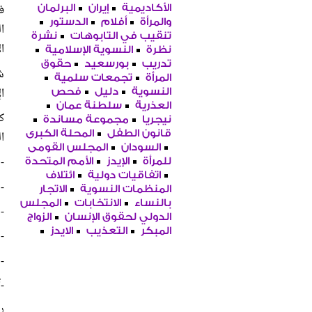
ف
الأكاديمية
إيران
البرلمان
والمرأة
أفلام
الدستور
ا
تنقيب في التابوهات
نشرة
ا
نظرة
النسوية الإسلامية
تدريب
بورسعيد
حقوق
ش
المرأة
تجمعات سلمية
ا
النسوية
دليل
فحص
العذرية
سلطنة عمان
ك
نيجريا
مجموعة مساندة
قانون الطفل
المحلة الكبرى
ا
السودان
المجلس القومى
-
للمرأة
الإيدز
الأمم المتحدة
اتفاقيات دولية
ائتلاف
-
المنظمات النسوية
الاتجار
بالنساء
الانتخابات
المجلس
-
الدولي لحقوق الإنسان
الزواج
المبكر
التعذيب
الايدز
-
-
-أ
را