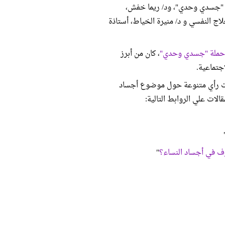
م "جسدي وحدي"، ود/ ريما خفش،
لاج النفسي و د/ منيرة الخياط، أستاذة
 حملة "جسدي وحدي"
، كان من أبرز
جتماعية.
ت رأي متنوعة حول موضوع أجساد
لات علي الروابط التالية:
ف في أجساد النساء؟
"