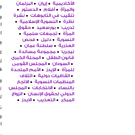
الأكاديمية
إيران
البرلمان
و
والمرأة
أفلام
الدستور
و
تنقيب في التابوهات
نشرة
نظرة
النسوية الإسلامية
ا
تدريب
بورسعيد
حقوق
ا
المرأة
تجمعات سلمية
النسوية
دليل
فحص
و
العذرية
سلطنة عمان
نيجريا
مجموعة مساندة
قانون الطفل
المحلة الكبرى
ل
السودان
المجلس القومى
في يناير
للمرأة
الإيدز
الأمم المتحدة
اتفاقيات دولية
ائتلاف
و
المنظمات النسوية
الاتجار
ت
بالنساء
الانتخابات
المجلس
الدولي لحقوق الإنسان
الزواج
ل
المبكر
التعذيب
الايدز
ن
و
ا
را