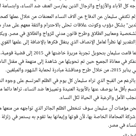
جه كل الآباء والأزواج والرجال الذين يمارسن العنف ضد النساء، وابتسامة
لم تكتفي سليمان عن الدفاع عن آلاف النساء المعنفات من خلال عملها ك
لدين" بشكل دؤوب وكونت علاقات تحلى بالاحترام والثقة معهم على مدار سن
لشخصية ومعايير الطلاق وطرح قانون مدني للزواج والطلاق في مصر. ويكن 
التقدير لها نظراً لعامل الإنصاف الذي يتغلل فكرها بالإضافة إلى علمها القوي
كما قامت سليمان بتحويل تجربة مرير
تفكر في معاناة الجميع حين تم تحويلها من شاهدة إلى متهمة في مقتل النا
 2015، من خلال طرح ومناقشة مبادرة لحماية الشهود والمبلغين.
بالرغم من القبح الذي تراه سليمان كل يوم في الظلم المرتسم على وجوه الن
تسم بأقل ما يوصف عنها بالأبوية العنيدة وتمييزها ضد النساء، تراها دائما مر
تجلب الأمل والرغبة في الحياة لكل النساء.
حن مؤمنات أن سليمان سوف تتخطى الظلم الجائر الذي تواجهه من منعها م
شركة المحاماة الخاصة بها، لأن قوتها وإيمانها بما تقوم به يستمر في زلزلة ج
لنساء في مصر.
بط دائم