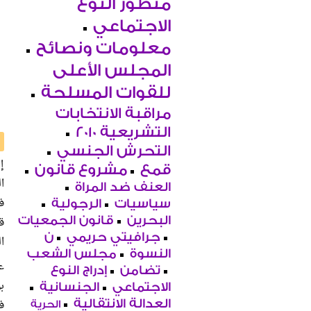
منظور النوع
الاجتماعي
معلومات ونصائح
المجلس الأعلى
للقوات المسلحة
مراقبة الانتخابات
التشريعية 2010
التحرش الجنسي
إ
قمع
مشروع قانون
ا
العنف ضد المراة
ف
سياسيات
الرجولية
ق
البحرين
قانون الجمعيات
جرافيتي حريمي
ن
ا
النسوة
مجلس الشعب
ع
تضامن
إدراج النوع
ب
الاجتماعي
الجنسانية
ف
العدالة الانتقالية
الحرية