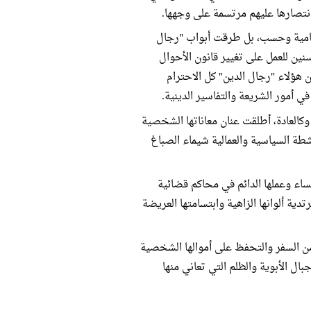
 انتصارها عليهم مرتسمة على وجهها.
محامية وحسب، بل طرقت أبواب "رجال
ين للعمل على تغيير قانون الأحوال
هؤلاء "رجال الدين" كل الاحترام
 في أمور الشريعة والتفاسير الدينية.
ة خاضتها في 2015 إلى قضية قومية، وكالعادة، أطلقت عنان معاناتها الشخصية
شطة السياسية والعمالية شيماء الصباغ
ساء وعملها الدائم في محاكم قضائية
تدية ألوانها الزاهية وابتسامتها العريضة
ن السفر والتحفظ على أموالها الشخصية
بال الأبوية والظلم التي تعاني منها