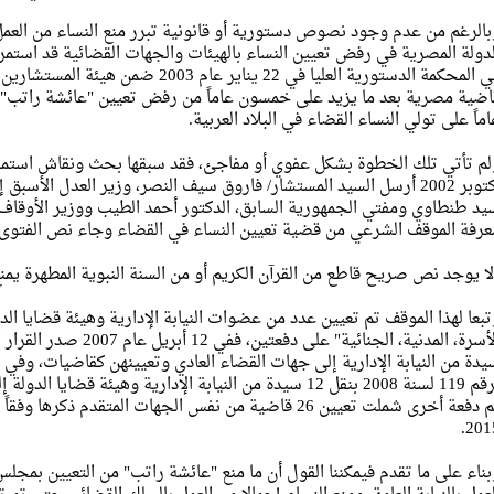
بالرغم من عدم وجود نصوص دستورية أو قانونية تبرر منع النساء من الع
لدولة المصرية في رفض تعيين النساء بالهيئات والجهات القضائية قد استمر 
في المحكمة الدستورية العليا في 22 يناير 
اضية مصرية بعد ما يزيد على خمسون عاماً من رفض تعيين "عائشة راتب" ب
اماً على تولي النساء القضاء في البلاد العربية.
أكتوبر 2002 أرسل السيد المستشار/ فاروق سيف النصر، وزير العدل الأ
يد طنطاوي ومفتي الجمهورية السابق، الدكتور أحمد الطيب ووزير الأوقا
عرفة الموقف الشرعي من قضية تعيين النساء في القضاء وجاء نص الفتوى 
لا يوجد نص صريح قاطع من القرآن الكريم أو من السنة النبوية المطهرة يمن
تبعا لهذا الموقف تم تعيين عدد من عضوات النيابة الإدارية وهيئة قضايا ال
برقم 119 لسنة 2008 بنقل 12 سيدة من النيابة الإدارية وهيئة 
2015