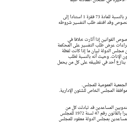
وتصدت المحكمة الدستورية لطلب التفسير وجاء حكمها برفض طلب التفسير بالنسبة للمادة 73 فقرة 1 استنادا إلى
لنصوص وقد افتقد طلب التفسير شروطه
نصوص القوانين إذا أثارت خلافا في
إجراءات عرض طلب التفسير على المحكمة
رارها بتفسير نص البند (1) من المادة (73 ) من قانون مجلس الدولة لبيان ما إذا كانت لفظة
ن الإناث. وحيث أنه بالنسبة لطلب
 لم ينازع أحد في تطبيقه على كل من يحمل
لجمعية العمومية للمجلس.
وافقة المجلس الخاص للشئون الإدارية.
ندوبين المساعدين قد تبادلت كل من
المجلس الخاص للشئون الإدارية والجمعية العمومية للمجلس حتى استقر أخيرا بالقانون رقم 47 لسنة 1972 للمجلس
المساعدين بمجلس الدولة معقود للمجلس