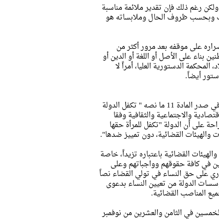
ولكن رغم ذلك فإن تقدير ملائمة مناسبة
عرف وبحسب ظروف الحال وملابساته هو
اره على موقفه بعد مرور أكثر من
ن بناء على الأصل أو اللغة أو الدين أو
لمحكمة الدستورية العليا، أمراً لا
تور أيضاً.
"تلتزم الدولة بتحقيق تكافؤ الفرص بين جميع المواطنين، دون تمييز" وقرر في صدر المادة 11 ما نصه " تكفل الدولة
تصادية والاجتماعية والثقافية وفقا
حة على أن الدولة "تكفل للمرأة حقها
ات والهيئات القضائية، دون تمييز ضدها".
هيئات القضائية باعتباره تزيداً، خاصة
ن في كافة حقوقهم وواجباتهم وعلى
وري على حق النساء في تولي القضاء نصاً
 مؤسسات الدولة من تعيين النساء بدعوى
ع المناصب القضائية.
لخمسين في الثامن والعشرين من نوفمبر