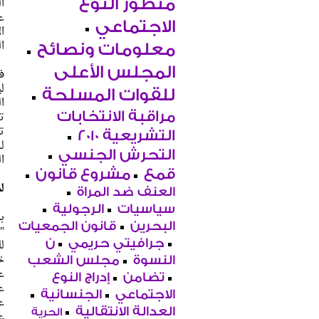
ا
منظور النوع
ع
الاجتماعي
ا
ال
معلومات ونصائح
المجلس الأعلى
ف
ل
للقوات المسلحة
ا
ت
مراقبة الانتخابات
ت
التشريعية 2010
ل
التحرش الجنسي
ا
قمع
مشروع قانون
ل
العنف ضد المراة
سياسيات
الرجولية
ب
البحرين
قانون الجمعيات
جرافيتي حريمي
ن
ل
خ
النسوة
مجلس الشعب
ع
تضامن
إدراج النوع
ع
الاجتماعي
الجنسانية
العدالة الانتقالية
الحرية
عام 1952م من ا