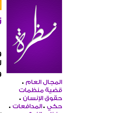
ن
و
ل
و
المجال العام
قضية منظمات
حقوق الإنسان
حكي
المدافعات