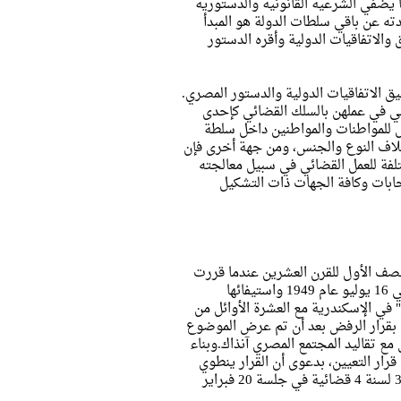
ا يضفي الشرعية القانونية والدستورية
ته عن باقي سلطات الدولة هو المبدأ
والاتفاقيات الدولية وأقره الدستور
ق الاتفاقيات الدولية والدستور المصري.
ي في عملهن بالسلك القضائي كإحدى
دل للمواطنات والمواطنين داخل سلطة
ختلاف النوع والجنس، ومن جهة أخرى فإن
لفة للعمل القضائي في سبيل معالجته
تخابات وكافة الجهات ذات التشكيل
لنصف الأول للقرن العشرين عندما قررت
"عائشة راتب" التقدم لمنصب مندوبا مساعدا بمجلس الدولة عقب تخرجها في 16 يوليو عام 1949 واستيفائها
" في الإسكندرية مع العشرة الأوائل من
ت بقرار الرفض بعد أن تم عرض الموضوع
ع تقاليد المجتمع المصري آنذاك.وبناء
قرار التعيين، بدعوى أن القرار ينطوي
على إساءة استعمال السلطة، وصدر الحكم برفض الدعوى التي حملت رقم 33 لسنة 4 قضائية في جلسة 20 فبراير