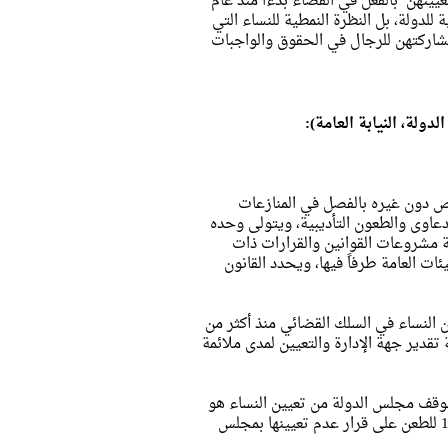
تعيينهن بالفعل في القضاء بدءا منذ عام
 للدولة، بل النظرة النمطية للنساء التي
اركتهن للرجال في الحقوق والواجبات
ولة، النيابة العامة):
ة، يختص دون غيره بالفصل في المنازعات
دعاوى والطعون التأديبية، ويتولى وحده
غة مشروعات القوانين والقرارات ذات
ات العامة طرفاً فيها، ويحدد القانون
 النساء في السلك القضائي منذ أكثر من
تقدير جهة الإدارة والتعيين لمدى ملائمة
 موقف مجلس الدولة من تعيين النساء هو
حكم محكمة القضاء الإداري في الدعوى التي رفعتها "عائشة راتب" عام 1949 للطعن على قرار عدم تعيينها بمجلس