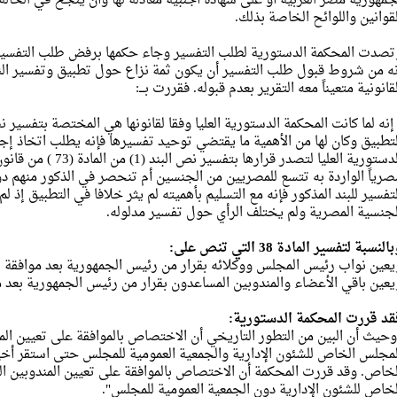
لقوانين واللوائح الخاصة بذلك.
نه من شروط قبول طلب التفسير أن يكون ثمة نزاع حول تطبيق وتفسير ا
قانونية متعيناً معه التقرير بعدم قبوله. فقررت بـــ:
 إنه لما كانت المحكمة الدستورية العليا وفقا لقانونها هي المختصة بتفسير 
لتطبيق وكان لها من الأهمية ما يقتضي توحيد تفسيرها فإنه يطلب اتخاذ 
الدستورية العليا لتصدر ق
صرياً الواردة به تتسع للمصريين من الجنسين أم تنحصر في الذكور منهم دو
لتفسير للبند المذكور فإنه مع التسليم بأهميته لم يثر خلافا في التطبيق إذ
لجنسية المصرية ولم يختلف الرأي حول تفسير مدلوله.
النسبة لتفسير المادة 38 التي تنص على:
يعين نواب رئيس المجلس ووكلائه بقرار من رئيس الجمهورية بعد موافقة ا
يعين باقي الأعضاء والمندوبين المساعدون بقرار من رئيس الجمهورية بعد م
قد قررت المحكمة الدستورية:
وحيث أن البين من التطور التاريخي أن الاختصاص بالموافقة على تعيين الم
لخاص. وقد قررت المحكمة أن الاختصاص بالموافقة على تعيين المندوبين 
لخاص للشئون الإدارية دون الجمعية العمومية للمجلس".