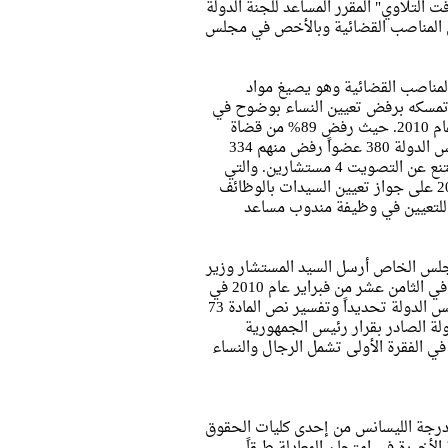
 "السفيرة ميرفت التلاوي" المقرر المساعد للجنة الدولة
لي المناصب القضائية وبالأخص في مجلس
مناصب القضائية وهو يصيغ مواد
ة أن أعلن عن تمسكه برفض تعيين النساء بوضوح في
الجمعية العمومية لمجلس الدولة التي انعقدت في الخامس عشر من فبراير عام 2010. حيث رفض 89% من قضاة
المجلس تعيين النساء في قضاء المجلس. وقد حضر الجمعية العمومية لمجلس الدولة 380 عضواً رفض منهم 334
عضواً تعيين النساء كقاضيات ووافق على تعيينها 42 عضواً فقط في حين امتنع عن التصويت 4 مستشارين. والتي
جاءت رداً علي إعلان المجلس الخاص في الرابع والعشرين من أغسطس 2009 على جواز تعيين السيدات بالوظائف
 للتعيين في وظيفة مندوب مساعد
لمجلس الخاص أرسل السيد المستشار وزير
العدل بناء على طلب السيد رئيس الوزراء طلبا تفسيريا للمحكمة الدستورية في الثامن عشر من فبراير عام 2010 في
محاولة لالتماس موقف المحكمة الدستورية من تولي النساء القضاء في مجلس الدولة تحديداً وتفسير نص المادة 73
مجلس الدولة الصادر بقرار رئيس الجمهورية
ياً الواردة في الفقرة الأولى تشمل الرجال والنساء
نية الكاملة. (2) أن يكون حاصلاً على درجة الليسانس من إحدى كليات الحقوق
لأخيرة في امتحان المعادلة طبقاً