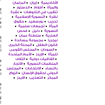
الأكاديمية
إيران
البرلمان
والمرأة
أفلام
الدستور
تنقيب في التابوهات
نشرة
نظرة
النسوية الإسلامية
ب
تدريب
بورسعيد
حقوق
المرأة
تجمعات سلمية
ا
النسوية
دليل
فحص
العذرية
سلطنة عمان
نيجريا
مجموعة مساندة
قانون الطفل
المحلة الكبرى
إ
السودان
المجلس القومى
ا
للمرأة
الإيدز
الأمم المتحدة
اتفاقيات دولية
ائتلاف
و
المنظمات النسوية
الاتجار
ب
بالنساء
الانتخابات
المجلس
م
الدولي لحقوق الإنسان
الزواج
ا
المبكر
التعذيب
الايدز
و
ا
ل
1992 حتى عام 005