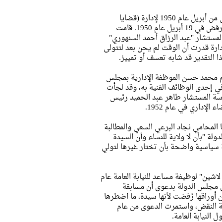
ولم يثنِ هذا الحكم المتعسف "عائشة راتب" عن موقفها فتقدمت في الخامس من أبريل عام 1950 لإدارة (قضايا
الحكومة) هيئة قضايا الدولة حالياً بطلب تعيينها محامية بها. وقوبل طلبها بالرفض في 19 أبريل عام 1950. قامت
لمستشار "عبد الرزاق أحمد السنهوري"
جهة الإدارة قدرت أن الوقت لم يحن بعد لتتولى
ذا التقدير قد شابه تعسف أو تمييز.
197 حينما أقامت السيدة هانم محمد حسن الموظفة الإدارية بمجلس
نها في إحدى الوظائف الفنية به، وقد لجأت
اسة المستشار طاهر عبد الحميد رئيس
لإداري في عام 1952.
 المحامي نجاد البرعي السعي والمطالبة
ة "بأن لا ولاية للنساء وأن السيدة
ة سياسية واضحة بأن تختار غيرها لتولي
لاشين" لوظيفة مساعد للنيابة العامة عام
في مجلس الدولة بدعوى أن مسابقة
أوراقها رُفضت لأنها سيدة، ما اضطرها
 النقض، واستمرت الدعوى من عام