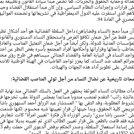
لعدالة وحماية الحقوق والحريات، كما تضمن مبدأ سيادة القانون وتطبيقه بم
لى قرارات وإجراءات النظام السياسي. وإن كان مبدأ استقلال القضاء وحيد
لأهم الذي استقرت عليه الدول الديمقراطية في تشريعاتها وتضمنته المواثيق 
مصري في المادة 94.
أن مبدأ دمج (النساء وقضاياهن) داخل السلطة القضائية هو أحد أشكال تطبي
يس فقط من أجل ضمان تكافؤ الفرص واستحقاق النساء الدستوري والقانون
لمؤسسات المدنية للدولة، ولكن أيضاً من أجل ضمان التمثيل المناسب والعا
خاطب بأعمالها وقراراتها وأحكامها أفراد المجتمع بأسره بغض النظر عن ا
واجد النساء في النيابة العامة والقضاء الجنائي سيساهم في طرح رؤى مخت
جرائم العنف ضد النساء، كما يعزز تواجد القاضيات في الهيئة الوطنية للان
لقضائي على تطوير أداء هذه الجهات والهيئات.
محات تاريخية عن نضال النساء من أجل تولي المناصب القضائية:
دأت مطالبات النساء الموثقة بحقهن في العمل بالسلك القضائي منذ نهاية ا
لشروط المطلوبة، وقد التقى بها " المستشار عبد الرزاق أحمد السنهوري باشا
ريجي كلية الحقوق، وبدا حينها أن قرار تعيينها شبه محسوم. لكنها صُدم
لى "حسين باشا سري" رئيس الوزراء لأن فكرة "تعيين امرأة" كانت تتعارض م
ليه فقد قامت بالطعن على قرار تعيين الطالب الذي تم تعيينه بديلا عنها في 
لدائرة الثانية برئاسة "المستشار علي السيد".