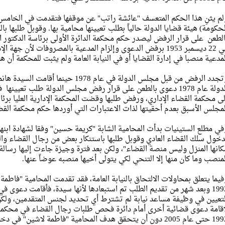
الطعن على قرار الرفض ليصدر حكم محكمة الدائرة الأولى برئاسة الدكتور ا
في 22 ديسمبر 1953 برفض الدعوى وإلزام المدعية بالمصروفات لأن 
لمدعية منصبا في إدارة القضايا أو في النيابة العامة ولم يثبت للمحكمة أن ه
وتجدد الرفض من قبل مجلس الدولة في عام 8
الدولة عام 1978 دعوى بالطعن على قرار رفض مجلس الدولة طلب تعيي
لى محكمة القضاء الإداري، ورفض طلبها وقضت المحكمة الإدارية العليا برئ
لمجلس الأسبق بعدم أحقيتها لذات الاعتبارات التي أوردها حكم محكمة القضاء ا
في مطلع الستينيات بدأت المحامية الشابة "كريمة حسين" وفقا لشهادة ابنها
دخول سلك القضاء العادي وقوبل طلبها باستنكار بعض من رجال القضاء والدول
كانها المنزل وليس منصة القضاء"، ولكن بعد فترة وجيزة جاءت إليها رسال
لمنصب وما كان منها إلا التنحي لكي يتولى أخيها منصبه عوضاً عنها.
فيما يتعلق بمحاولات الالتحاق بالنيابة العامة، فقد تقدمت المحامية "فاطمة 
1992 وبعد شهر من تقديم الطلب تم استبعادها لأنها سيدة، فأقامت دعوى 
لتعيين في وظيفة مساعد نيابة لم تشترط أي تحديد لجنس المتقدمين، ولكن 
إقامة دعوى قضائية أخرى أمام دائرة فحص طلبات رجال القضاء في محكمة
2 دون أن يتحقق هدف المحامية "فاطمة لاشين" في دخول النيابة العامة.