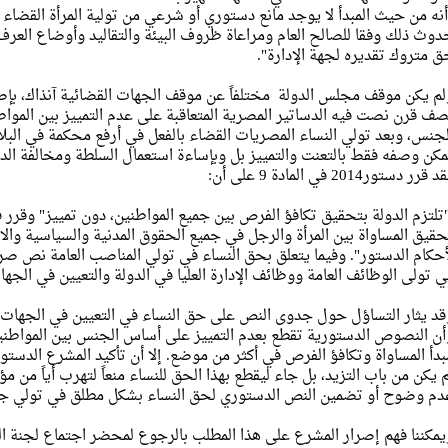
أنه من حيث المبدأ لا يوجد مانع دستوري أو شرعي من تولية المرأة القضاء 
دوث ذلك وفقا للصالح العام ومراعاة ظروف البيئة والتقاليد وأوضاع ال
ق متروك تقديره لجهة الإدارة".
لم يكن موقف مجلس الدولة مختلفاً عن موقف الجهات القضائية آنذاك، بإصر
صف قرن نصت فيه الدساتير المصرية المتعاقبة على عدم التمييز بين المواطني
لجنس، وبعد تولي النساء المصريات القضاء بالفعل في أرفع محكمة في البلاد، ا
مكن وصفه فقط بالتعنت والتمييز بل وبإساءة استعمال السلطة ومخالفة الدس
 قرر دستور2014 في المادة 9 على أن:
حقيق المساواة بين المرأة والرجل في جميع الحقوق المدنية والسياسية والاق
أحكام الدستور". وفيما يتعلق بحق النساء في تولي المناصب العامة نص صرا
ي تولى الوظائف العامة ووظائف الإدارة العليا في الدولة والتعيين في الجه
قد يثار التساؤل حول جدوى النص على حق النساء في التعيين في الجهات وال
أن النصوص الدستورية تقطع بعدم التمييز على أساس الجنس بين المواطني
بدأ المساواة وتكافؤ الفرص في أكثر من موضع. إلا أن تأكيد المشرع الدست
م يكن من باب التزيد، بل جاء ليقطع بهذا الحق للنساء منعاً لتهرب أياً من
دم وضوح أو تضمين النص الدستوري لحق النساء بشكل مطلق في تولي جمي
يمكننا فهم إصرار المشرع على هذا المطلب بالرجوع لمحضر اجتماع لجنة ا