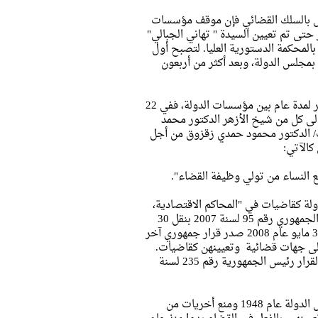
مل بالسلك القضائي فإن موقف مؤسسات
حتى تم تعيين السيدة " تهاني الجبالي"
عام 2003 ضمن هيئة المستشارين بالمحكمة الدستورية العليا. لتصبح أول
مجلس الدولة، وبعد أكثر من أربعون
ولم تأتي تلك الخطوة بشكل عفوي أو مفاجئ، فقد سبقها بحث ونقاش استمر لمدة عام بين مؤسسات الدولة، ففي 22
سبق إلى كل من شيخ الأزهر الدكتور محمد
ف/ الدكتور محمود حمدي زقزوق من أجل
كالآتي:
ع النساء من تولي وظيفة القضاء".
دولة كقاضيات في "المحاكم الاقتصادية،
الأسرة، المدنية، الجنائية" على دفعتين، ففي 12 أبريل عام 2007 صدر القرار الجمهوري رقم 95 لسنة 2007 بنقل 30
سيدة من النيابة الإدارية إلى جهات القضاء العادي وتعيينهن كقاضيات، وفي 3 مايو عام 2008 صدر قرار جمهوري آخر
قضايا الدولة إلى جهات قضائية وتعيينهن كقاضيات.
ثم دفعة أخرى شملت تعيين 26 قاضية من نفس الجهات المتقدم ذكرها وفقاً لقرار رئيس الجمهورية رقم 235 لسنة
وبناء على ما تقدم فيمكننا القول أن ما منع "عائشة راتب" من التعيين بمجلس الدولة عام 1948 ومنع أخريات من