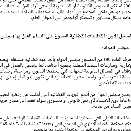
لعمل بالنيابة العامة، ومنع النساء إجمالا من العمل بالسلك القضائي حتى تم 
2003 لم تكن النصوص القانونية أو الدستورية أو حتى آراء المؤسسات الدينية
حصر دورهن داخل المجتمع في أدوار تقليدية محددة سلف اولا تستوعب مش
لعامة بشكل متساوي وتستنكر تواجدهن في المجال العام.
لمدخل الأول: القطاعات القضائية الممنوع على النساء العمل بها (مجلس الد
- مجلس الدولة:
تعرف المادة 190 من الدستور مجلس الدولة بأنه: جهة قضائية مستقل
لإدارية، ومنازعات التنفيذ المتعلقة بجميع أحكامه، كما يختص بالفصل في ال
لإفتاء في المسائل القانونية للجهات التي يحددها القانون، ومراجعة، وصيا
لصفة التشريعية، ومراجعة مشروعات العقود التي تكون الدولة، أو إحدى الهيئ
ختصاصاته الأخرى.
يعتبر مجلس الدول من أقدم الجهات القضائية التي أعلنت عن رفضها لتعيين
60 عاماً دون الاستناد لأي نص قانوني أو دستوري سواء فقط الى معيار حرية 
عيين النساء من عدمه.
بما الحالة الأولى التي سجلتها لنا مدونات الساحات القضائية للوقوف على
لدولة، وقد انتهت المحكمة في حكمها الشهير بما ملخصه: