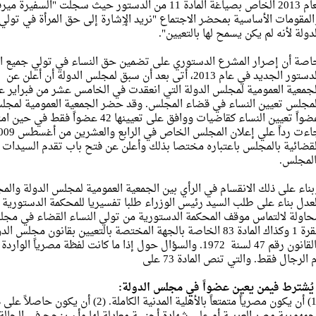
لعام 2013 الخاص بصياغة المادة 11 من الدستور حيث سجلت
المقومات الأساسية بمحضر الاجتماع "نريد الإِشارة إلى حق المرأة في تو
لدولة لأنه لم يكن يسمح لها بالتعيين".
اصة أن إصرار المشرع الدستوري على تضمين حق النساء في تولي جميع ال
الدستور الجديد في عام 2013، أتى بعد أن سبق لمجلس الدول
لقضائية بالمجلس باعتباره مختصا بذلك وأعلن عن فتح باب تقدم السيدات
المجلس.
بناء على ذلك الانقسام في الرأي بين الجمعية العمومية لمجلس الدولة وا
فقرة 1 وكذاك المادة 83 الخاصة بالجهة المختصة بالتعيين بقانون 
بالقانون رقم 47 لسنة 1972. والسؤال حول إذا ما كانت لفظة مصر
 الرجال فقط. والتي تنص المادة 73 على
 يُشترط فيمن يعين عضواً في مجلس الدولة:
(1) أن يكون مصرياً متمتعاً بالأهلية المد
جمهورية مصر العربية أو على شهادة أجنبية معادلة لها وأن ينجح في الحالة ا