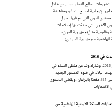
والتشريعات لصالح النساء سواء من خلال
دابير الإيجابية لصالح النساء، ومناهضة
 مستوى الدول التي تم فيها تحول
دول الأخرى التي حدثت بها إصلاحات
وقانونية مثال(جمهورية العراق-
ية الهاشمية – جمهورية السودان).
 في 2016
ويتضمن الانتخابات التشريعية التي أجريت في المملكة المغربية بشهر أكتوبر 2016، وشارك وفد من ملتقى النساء في
هدها البلاد، في ضوء الدستور الجديد
الذي أُقِر في أعقاب إصلاحات 2011 وقد تنافس ما يقرب من 6992 مرشحًا على 395 مقعدًا بالبرلمان، ويقضي الدستور
الانتخابات.
 الأردن 2016- قراءة في نتائج انتخابات المملكة الأردنية الهاشمية من