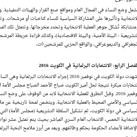
شمل وضع النساء في المجال العام ومواقع صنع القرار والهيئات التنفيذية. و
لانتخابية وتأثيرها على المشاركة السياسية للنساء كناخبات أو مرشحات. وتر
متشابكة تُشكل جوهر العملية الانتخابية وتحدد مخرجاتها. وتتمثل تلك المح
لتشريعية - البيئة الأمنية- والبيئة الاقتصادية)، وكذلك قراءة خريطة الم
لجغرافي والديموغرافي، والواقع الحزبي للمرشحين/ات،
فصل الرابع: الانتخابات البرلمانية في الكويت 2016
شهدت دولة الكويت في نوفمبر 2016 إجراء الانتخابات الب
نوفمبر 2016. وقبل التطرق للعملية الانتخابية لابد من الوقوف على وض
لسياسي والأمني المحيط بالعملية الانتخابية. ويتضمن لمحة تاريخية عن ملا
لسياسي في دولة الكويت، ثم تشكيل السلطة التشريعية (مجلس الأمة) التي
لانتخابية الخمس، الانتخاب العام السري المباشر بحيث يتم تمثيل عشر نواب
لإضافة لأعضاء الحكومة بحكم وظائفهم. ويعد من أبرز ملامح النخبة البرلمانية الحالي