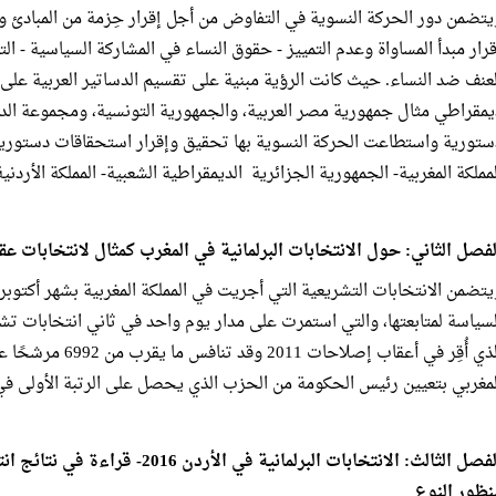
يتضمن دور الحركة النسوية في التفاوض من أجل إقرار حِزمة من المبادئ 
قرار مبدأ المساواة وعدم التمييز - حقوق النساء في المشاركة السياسية - الت
لعنف ضد النساء. حيث كانت الرؤية مبنية على تقسيم الدساتير العربية على
يمقراطي مثال جمهورية مصر العربية، والجمهورية التونسية، ومجموعة ال
ستورية واستطاعت الحركة النسوية بها تحقيق وإقرار استحقاقات دستورية 
لمملكة المغربية- الجمهورية الجزائرية الديمقراطية الشعبية- المملكة الأردن
لفصل الثاني: حول الانتخابات البرلمانية في المغرب كمثال لانتخابات عقدت
لسياسة لمتابعتها، والتي استمرت على مدار يوم واحد في ثاني انتخابات تش
لمغربي بتعيين رئيس الحكومة من الحزب الذي يحصل على الرتبة الأولى في 
الفصل الثالث: الانتخابات البرلمانية في
نظور النوع