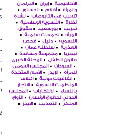
الأكاديمية
إيران
البرلمان
س
والمرأة
أفلام
الدستور
016
تنقيب في التابوهات
نشرة
نظرة
النسوية الإسلامية
تدريب
بورسعيد
حقوق
المرأة
تجمعات سلمية
-
النسوية
دليل
فحص
العذرية
سلطنة عمان
-
نيجريا
مجموعة مساندة
-
قانون الطفل
المحلة الكبرى
السودان
المجلس القومى
ا
للمرأة
الإيدز
الأمم المتحدة
اتفاقيات دولية
ائتلاف
-
المنظمات النسوية
الاتجار
(ا
بالنساء
الانتخابات
المجلس
الدولي لحقوق الإنسان
الزواج
المبكر
التعذيب
الايدز
ي
ا