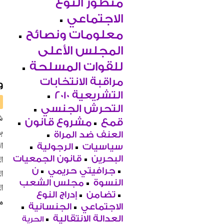
منظور النوع
الاجتماعي
معلومات ونصائح
المجلس الأعلى
للقوات المسلحة
مراقبة الانتخابات
و
التشريعية 2010
التحرش الجنسي
قمع
مشروع قانون
ب
العنف ضد المراة
سياسيات
الرجولية
ا
البحرين
قانون الجمعيات
جرافيتي حريمي
ن
ا
النسوة
مجلس الشعب
ا
تضامن
إدراج النوع
م
الاجتماعي
الجنسانية
العدالة الانتقالية
الحرية