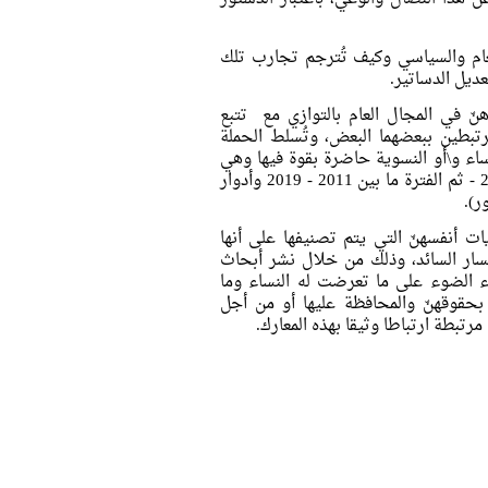
عام والسياسي وكيف تُترجم تجارب تلك
ديل الدساتير.
ّ في المجال العام بالتوازي مع تتبع
رتبطين ببعضهما البعض، وتُسلط الحملة
ء و\أو النسوية حاضرة بقوة فيها وهي
(الفترة من 1954 - 1956 وكتابة دستور 56 - التعديلات الدستورية عام 2005 - ثم الفترة ما بين 2011 - 2019 وأدوار
ر).
ات أنفسهنّ التي يتم تصنيفها على أنها
سار السائد، وذلك من خلال نشر أبحاث
ء الضوء على ما تعرضت له النساء وما
 بحقوقهنّ والمحافظة عليها أو من أجل
رتبطة ارتباطا وثيقا بهذه المعارك.