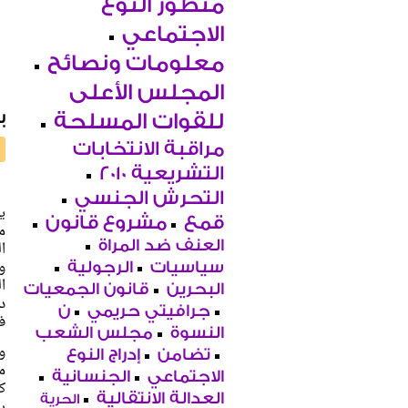
منظور النوع
الاجتماعي
معلومات ونصائح
المجلس الأعلى
ب
للقوات المسلحة
مراقبة الانتخابات
التشريعية 2010
التحرش الجنسي
ي
قمع
مشروع قانون
العنف ضد المراة
ا
سياسيات
الرجولية
ا
البحرين
قانون الجمعيات
جرافيتي حريمي
ن
ف
النسوة
مجلس الشعب
تضامن
إدراج النوع
الاجتماعي
الجنسانية
ك
العدالة الانتقالية
الحرية
ب