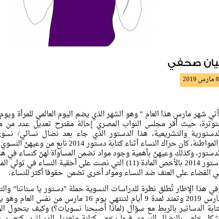
يان صحفي
8 مارس 2019
أتي شهر مارس هذا العام " وهو الشهر الذي يضم اليوم العالمي للمرأة ويو
لدستورية والتشريعية، هذا الدستور الذي جاء بعد نضال نسائي/ نس
والمواطنة، كان حراك النساء أثناء كتابة 
لدستور، وكذلك وعيهنّ بأهمية وجود مواد تضمن المساواة لهنّ كنساء في ه
دستور 2014 بالأخص المادة (11) التي نصت على أحقية النسا
ي القضاء على العنف ضد النساء ومواد أخرى تضمن حقوقا أكثر للنساء.
مارس 2019 وتمتد لمدة 9 أيام لتنتهي يوم 16 
تابة الدساتير بالربط مع سؤال (لماذا أصبحنا نسويات؟) وكيف يتحول ا
شكل خاص بالنضال النسوي فيما يخص كتابة وتعديل الدساتير كتعبير عن 