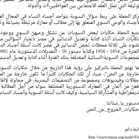
لوثيقة التي تمثل العقد الاجتماعي بين المواطنين\ات والدولة.
ركز الحملة على ربط سؤال النسوية بتواجد أجساد النساء في المجال ال
لأجساد والوعي النسوي المتعلق بها إلى مطالب أو معارك مرتبطة بصياغة وتع
تتبع الحملة حكايات لبعض النسويات عن تشكل وعيهنّ النسوي ووجودهن
كايات النساء أثناء كتابة وتعديل الدساتير في مصر باعتبار السؤالين م
لضوء على ثلاثة محطات تخص الدساتير في مصر كانت أسئلة أجساد النسا
لمجموعات النسوية\النسائية المختلفة بتلك الفترة أثناء كتابة وتعديل الدستو
ما تهتم الحملة بالتركيز على رؤية هذا التاريخ من خلال حكايات النسوي
خارجة عن النص"، حيث أن تلك الحكايات كثيرا ما تكون خارجة عن الم
مقالات وفيديوهات ومجموعة من التصميمات البصرية، في محاولة لإلقا
فعنّ من أثمان في المعارك الدستورية المختلفة سواء من أجل المطالبة
لديمقراطية والمشاركة السياسية، وكيف كانت أسئلة النسوية وأجساد النساء م
دستور_يا_ستاتنا
حكايات_الخروج_عن_النص
بط دائم
http://www.nazra.org/node/6