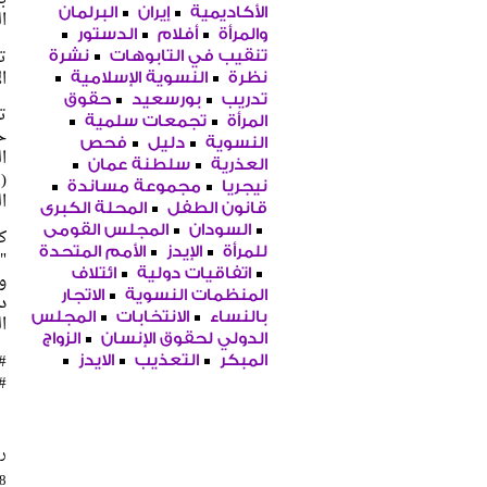
الأكاديمية
إيران
البرلمان
ا
والمرأة
أفلام
الدستور
ت
تنقيب في التابوهات
نشرة
ا
نظرة
النسوية الإسلامية
تدريب
بورسعيد
حقوق
ت
المرأة
تجمعات سلمية
ح
النسوية
دليل
فحص
ا
العذرية
سلطنة عمان
نيجريا
مجموعة مساندة
ا
قانون الطفل
المحلة الكبرى
السودان
المجلس القومى
ك
للمرأة
الإيدز
الأمم المتحدة
"
اتفاقيات دولية
ائتلاف
و
المنظمات النسوية
الاتجار
د
بالنساء
الانتخابات
المجلس
ا
الدولي لحقوق الإنسان
الزواج
#
المبكر
التعذيب
الايدز
#
را
38