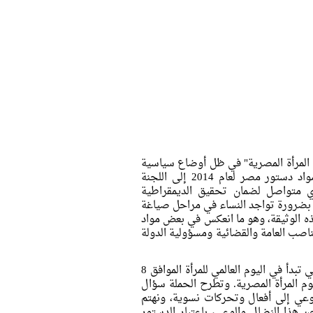
م المرأة المصرية" في ظل أوضاع سياسية
متوترة، حيث أقر مجلس النواب المصري إحالة مقترح تعديل عدد من مواد دستور مصر لعام 2014 إلى اللجنة
وي متواصل لضمان تحقيق الديمقراطية
دستور 2014 نابع من وعيهنّ النسوي بضرورة تواجد النساء في مراحل صياغة
ذه الوثيقة، وهو ما انعكس في بعض مواد
ء في تولي المناصب العامة والقضائية ومسؤولية الدولة
وفي هذا الإطار تُطلق نظرة للدراسات النسوية حملة "دستور يا ستاتنا" والتي تبدأ في اليوم العالمي للمرأة الموافق 8
مارس من نفس العام وهو يوم المرأة المصرية. وتطرح الحملة سؤال
لوعي إلى أفعال وتحركات نسوية، ونهتم
هذا النضال والوعي، باعتبار الدستور