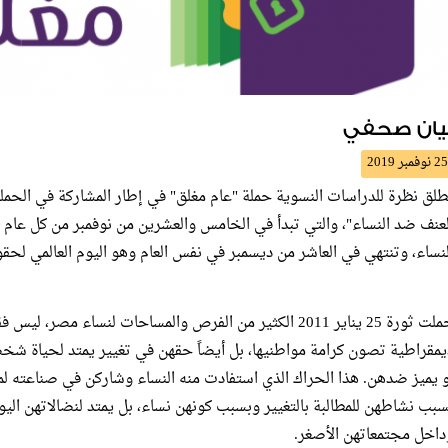
يان صحفي
25 نوفمبر 2019
لعنف ضد النساء"، والتي تبدأ في الخامس والعشرين من نوفمبر من كل عام و
لنساء، وتنتهي في العاشر من ديسمبر في نفس العام وهو اليوم العالمي لحقو
حملت ثورة 25 يناير 2011 الكثير من الفرص والمساحات لنساء 
يمقراطية تصون كرامة مواطنيها، بل أيضاً حقهن في تغيير يمتد لحياة ش
و يميز ضدهن. هذا الحراك الذي استفادت منه النساء وشاركن في صناعته لم 
سبب نشاطهن للمطالبة بالتغيير وبسبب كونهن نساء، بل يمتد لنضالاتهن ا
داخل مجتمعاتهن الأصغر.