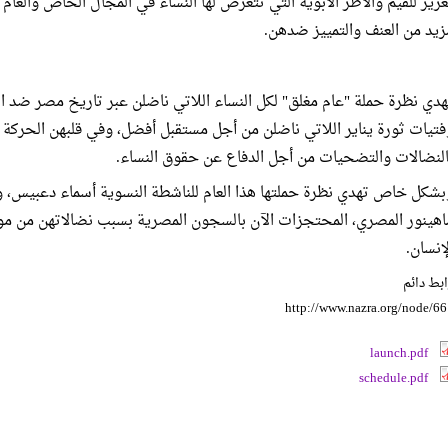
عزيز للقيم والأطر الأبوية التي تتعرض لها النساء في المجال الخاص وا
زيد من العنف والتمييز ضدهن.
هدي نظرة حملة "عام مغلق" لكل النساء اللاتي ناضلن عبر تاريخ مصر ضد ال
فتيات ثورة يناير اللاتي ناضلن من أجل مستقبل أفضل، وفي قلبهن الحركة 
النضالات والتضحيات من أجل الدفاع عن حقوق النساء.
بشكل خاص تهدي نظرة حملتها هذا العام للناشطة النسوية أسماء دعبيس، وا
اهينور المصري، المحتجزات الآن بالسجون المصرية بسبب نضالاتهن من م
لإنسان.
بط دائم
http://www.nazra.org/node/6
launch.pdf
schedule.pdf