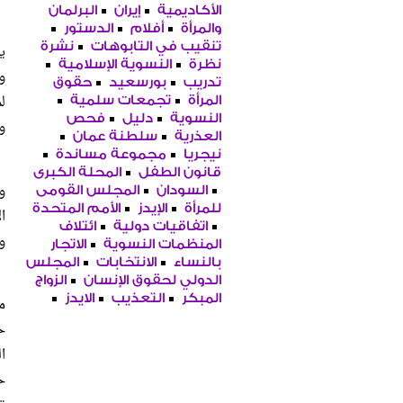
الأكاديمية
إيران
البرلمان
والمرأة
أفلام
الدستور
تنقيب في التابوهات
نشرة
ي
نظرة
النسوية الإسلامية
و
تدريب
بورسعيد
حقوق
ل
المرأة
تجمعات سلمية
النسوية
دليل
فحص
و
العذرية
سلطنة عمان
نيجريا
مجموعة مساندة
قانون الطفل
المحلة الكبرى
و
السودان
المجلس القومى
للمرأة
الإيدز
الأمم المتحدة
ا
اتفاقيات دولية
ائتلاف
و
المنظمات النسوية
الاتجار
بالنساء
الانتخابات
المجلس
الدولي لحقوق الإنسان
الزواج
المبكر
التعذيب
الايدز
ح
ا
ح