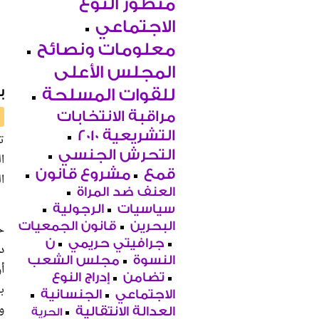
منظور النوع
الاجتماعي
معلومات ونصائح
المجلس الأعلى
ب
للقوات المسلحة
مراقبة الانتخابات
التشريعية 2010
التحرش الجنسي
ا
قمع
مشروع قانون
ا
العنف ضد المراة
سياسيات
الرجولية
البحرين
قانون الجمعيات
جرافيتي حريمي
ن
د
النسوة
مجلس الشعب
أ
تضامن
إدراج النوع
ب
الاجتماعي
الجنسانية
و
العدالة الانتقالية
الحرية