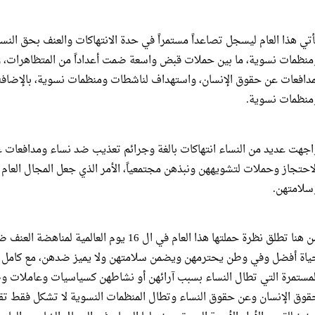
أتي هذا العام ليسجل تصاعداً مستمراً في حدة الانتهاكات والعنف بحق الن
منظمات نسوية، ما بين حملات قبض واسعة ضمت أعداداً من المتظاهرات،
مدافعات عن حقوق الإنسان، واستهداف لناشطات ومنظمات نسوية، بالإضا
منظمات نسوية.
اجهت عديد من النساء انتهاكات بالغة وجرائم تعذيب ضد نساء ومدافعات 
لاحتجاز وحملات لتشويههن ونبذهن مجتمعياً، الأمر الذي جعل المجال العام م
سلامتهن.
من هنا تطلق نظرة حملتها هذا العام في ال 16 يوم
ياة أفضل وفي وطن يحترمهن ويضمن سلامتهن ولا يميز ضدهن، مع كامل الإ
لمستمرة التي تطال النساء بسبب آرائهن أو نشاطهن كسياسيات وعاملات
قوق الإنسان وعن حقوق النساء وتطال المنظمات النسوية لا تشكل فقط تقيي