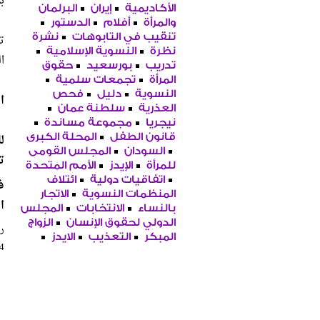
ب
الأكاديمية
إيران
البرلمان
والمرأة
أفلام
الدستور
تنقيب في التابوهات
نشرة
نظرة
النسوية الإسلامية
ا
تدريب
بورسعيد
حقوق
المرأة
تجمعات سلمية
النسوية
دليل
فحص
ا
العذرية
سلطنة عمان
نيجريا
مجموعة مساندة
ل
قانون الطفل
المحلة الكبرى
السودان
المجلس القومى
ت
للمرأة
الإيدز
الأمم المتحدة
اتفاقيات دولية
ائتلاف
ف
المنظمات النسوية
الاتجار
ا
بالنساء
الانتخابات
المجلس
الدولي لحقوق الإنسان
الزواج
را
المبكر
التعذيب
الايدز
54