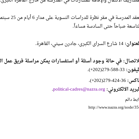
مصاريف الانتقال والإقامة للمشاركات في المدرسة من خارج القاهرة الكبرى.
لتاسعة صباحاً حتى السادسة مساءاً.
لعنوان:
14 شارع السراى الكبرى، جادرن سيتي، القاهرة.
لاتصال: في حالة وجود أسئلة أو استفسارات يمكن مراسلة فريق عمل ال
ليفون:
33-588-279(202+).
اكس:
36-424-279(202+).
لبريد الالكتروني:
political-cadres@nazra.org
.
بط دائم
http://www.nazra.org/node/3