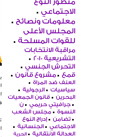
منظور النوع
الاجتماعي
معلومات ونصائح
المجلس الأعلى
للقوات المسلحة
مراقبة الانتخابات
التشريعية 2010
التحرش الجنسي
قمع
مشروع قانون
ب
العنف ضد المراة
ا
سياسيات
الرجولية
ا
البحرين
قانون الجمعيات
ف
جرافيتي حريمي
ن
النسوة
مجلس الشعب
ت
تضامن
إدراج النوع
الاجتماعي
الجنسانية
العدالة الانتقالية
الحرية