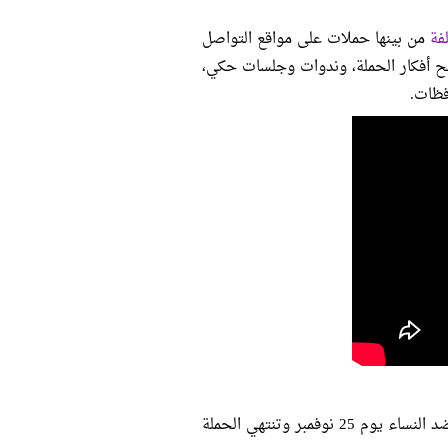
فة
من بينها حملات على مواقع التواصل
ح أفكار الحملة، وندوات وجلسات حكي،
يتزامن موعد بدء حملة صلّحها x دماغك مع اليوم العالمي لمناهضة العنف ضد النساء يوم 25 نوفمبر وتنتهي الحملة