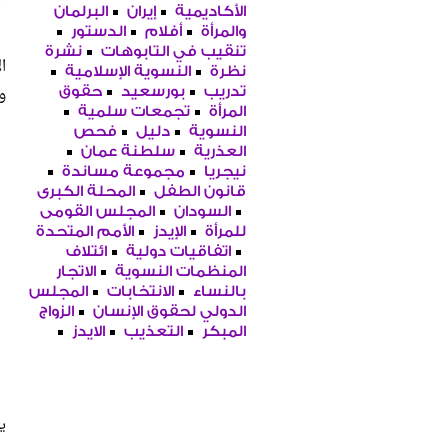
الأكاديمية
إيران
البرلمان
والمرأة
أفلام
الدستور
تنقيب في التابوهات
نشرة
ا
نظرة
النسوية الإسلامية
و
تدريب
بورسعيد
حقوق
المرأة
تجمعات سلمية
النسوية
دليل
فحص
العذرية
سلطنة عمان
نيجريا
مجموعة مساندة
قانون الطفل
المحلة الكبرى
السودان
المجلس القومى
للمرأة
الإيدز
الأمم المتحدة
اتفاقيات دولية
ائتلاف
المنظمات النسوية
الاتجار
بالنساء
الانتخابات
المجلس
الدولي لحقوق الإنسان
الزواج
المبكر
التعذيب
الايدز