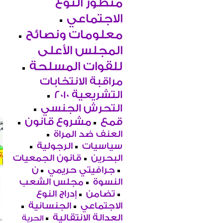
منظور النوع
الاجتماعي
معلومات ونصائح
المجلس الأعلى
للقوات المسلحة
مراقبة الانتخابات
التشريعية 2010
التحرش الجنسي
قمع
مشروع قانون
العنف ضد المراة
سياسيات
الرجولية
البحرين
قانون الجمعيات
جرافيتي حريمي
ن
النسوة
مجلس الشعب
تضامن
إدراج النوع
الاجتماعي
الجنسانية
العدالة الانتقالية
الحرية