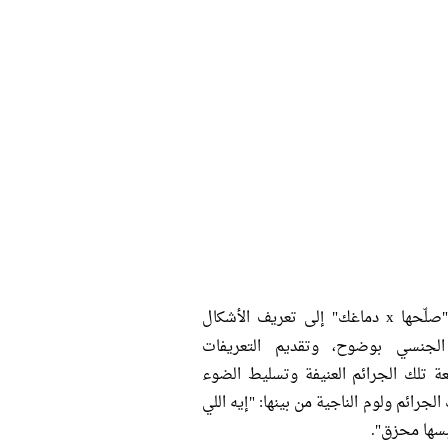
تهدف حملة "صلّحها x دماغك" إلى تعريف الأشكال
 الجنسي بوضوح، وتقديم التعريفات
 تلك الجرائم العنيفة وتسليط الضوء
لجرائم ولوم الناجية من بينها: "إيه اللي
لبسها محزق".