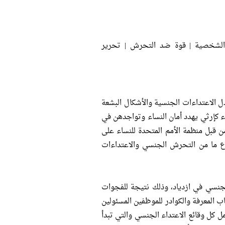
ق الشخصية | قوة ضد التحرش | تحرير
 الاعتداءات الجنسية والأشكال البشعة
 كإرثي يهدد أمان النساء وتواجدهن في
ل العام. وتجدر الملاحظة أن دراسة حديثة تم عقدها في عام 2013 من قبل منظمة الأمم المتحدة للنساء على
ن تلك العينة تعرضن لنوع ما من التحرش الجنسي والاعتداءات
لجنسي في ازدياد، وذلك نتيجة للفجوات
 المعرفة والكوادر للموظفين المسئولين
 كل وقائع الاعتداء الجنسي والتي تبدأ