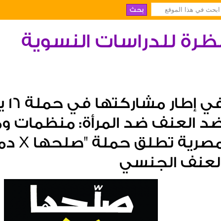
ظرة للدراسات النسوية
في إ
د العنف ضد المرأة: منظمات 
مصرية 
لعنف الجنسي