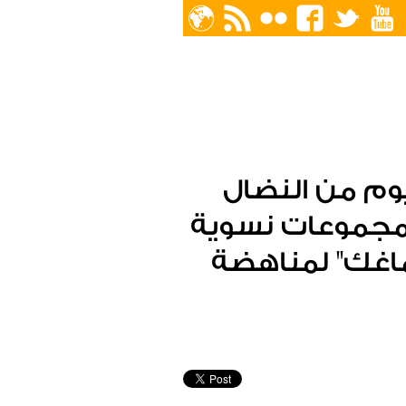
طار مشاركتها في حملة 16 يوم من النضال
ومجموعات نسوية
تطلق حملة "صلحها X دماغك" لمناهضة