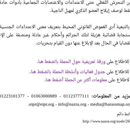
ن التحرش اللفظي حتى الاعتداءات والاغتصابات الجماعية بأدوات حاد
قط لوصف إيلاج العضو الذكري لمهبل الناجية.
بالتبعية أدى الغموض القانوني المحيط بتعريف معنى الاعتداءات الجنسية
ستجابة قضائية هزيلة لتلك الجرائم وأحكام غير عادلة ومنصفة على الإ
لقضايا في الحال بعد الإبلاغ عنها دون القيام بتحريات.
 للاطلاع على
ورقة تعريفية حول الحملة بالضغط هنا
.
 للاطلاع على
جدول فعاليات وأنشطة الحملة بالضغط هنا
.
 لاطلاع على
معلومات أكثر عن الحملة أضغط هنا
.
مزيد من المعلومات:
01123777111 - 01063000889 - 01223101377.
.
eipr@eipr.org
-
info@nazra.org
-
media@harassmap.or
بط دائم
http://www.nazra.org/node/2